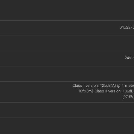
D1xS2F
24V d
Class I version: 125dB(A) @ 1 met
10ft/3m], Class II version: 106d
[97dB(