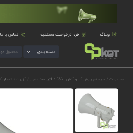
وبلاگ
فرم درخواست مستقیم
تماس با ما
دسته بندی
محصولات
/
سیستم پایش گاز و آتش - F&G
/
آژیر ضد انفجار
/
آژیر ضد انفجار E2S سری D1xS2F مدل D1xS2FDC024AS4A1G