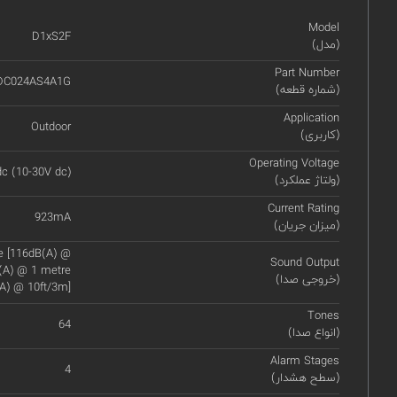
Model
D1xS2F
(مدل)
Part Number
DC024AS4A1G
(شماره قطعه)
Application
Outdoor
(کاربری)
Operating Voltage
c (10-30V dc)
(ولتاژ عملکرد)
Current Rating
923mA
(میزان جریان)
re [116dB(A) @
Sound Output
B(A) @ 1 metre
(خروجی صدا)
A) @ 10ft/3m]
Tones
64
(انواع صدا)
Alarm Stages
4
(سطح هشدار)