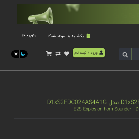
یکشنبه 18 مرداد 1405
۱۲:۲۸:۴۹
ورود
/
ثبت نام
E2S Explosion horn Sounder -