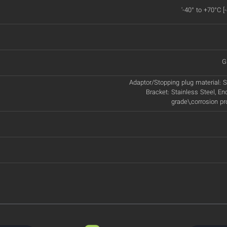
'-40° to +70°C [
G
Adaptor/Stopping plug material: St
Bracket: Stainless Steel, En
grade\,corrosion p