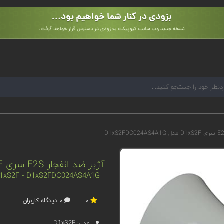
آژیر ضد انفجار E2S سری D1xS2F مدل D1xS2FDC024AS4A1G
 D1xS2F - D1xS2FDC024AS4A1G
0
0 دیدگاه کاربران
مدل:
D1xS2F