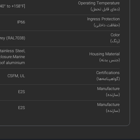
Operating Temperature
-40° to +158°F]
(دمای قابل تحمل)
Ingress Protection
IP66
(حفاظت داخلی)
Color
rey (RAL7038)
(رنگ)
ainless Steel,
Housing Material
closure:Marine
(جنس بدنه)
roof aluminium
Certifications
CSFM, UL
(گواهینامه‌ها)
Manufacture
E2S
(سازنده)
Manufacture
E2S
(سازنده)