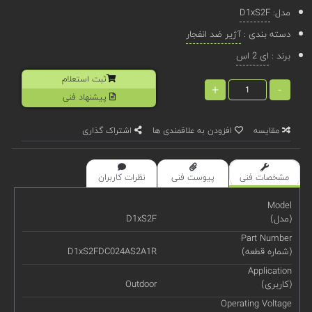
مدل:
D1xS2F
دسته بندی :
آژیر ضد انفجار
برند :
ای 2 اس
ثبت استعلام
+
-
پیشنهاد فنی
مقایسه
افزودن به علاقمندی ها
اشتراک گذاری
مشخصات فنی
پیوست فنی
نظرات کاربران
Model
(مدل)
D1xS2F
Part Number
(شماره قطعه)
D1xS2FDC024AS2A1R
Application
(کاربری)
Outdoor
Operating Voltage