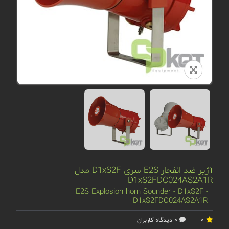
آژیر ضد انفجار E2S سری D1xS2F مدل
D1xS2FDC024AS2A1R
E2S Explosion horn Sounder - D1xS2F -
D1xS2FDC024AS2A1R
0
0 دیدگاه کاربران