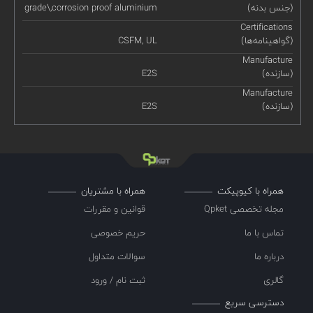
(جنس بدنه)
grade\,corrosion proof aluminium
Certifications
(گواهینامه‌ها)
CSFM, UL
Manufacture
(سازنده)
E2S
Manufacture
(سازنده)
E2S
همراه با کیوپیکت
همراه با مشتریان
مجله تخصصی Qpket
قوانین و مقررات
تماس با ما
حریم خصوصی
درباره ما
سوالات متداول
گالری
ثبت نام / ورود
دسترسی سریع