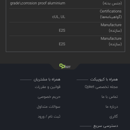
(جنس بدنه)
grade\,corrosion proof aluminium
Certifications
(گواهینامه‌ها)
cUL, UL
Manufacture
(سازنده)
E2S
Manufacture
(سازنده)
E2S
همراه با کیوپیکت
همراه با مشتریان
مجله تخصصی Qpket
قوانین و مقررات
تماس با ما
حریم خصوصی
درباره ما
سوالات متداول
گالری
ثبت نام / ورود
دسترسی سریع