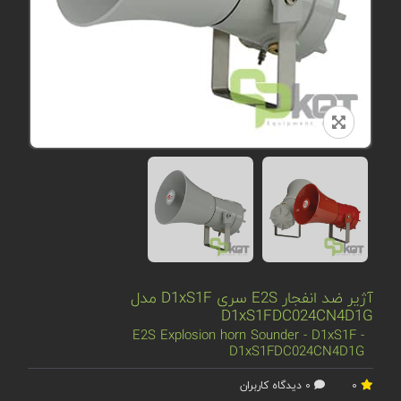
آژیر ضد انفجار E2S سری D1xS1F مدل
D1xS1FDC024CN4D1G
E2S Explosion horn Sounder - D1xS1F -
D1xS1FDC024CN4D1G
0
0 دیدگاه کاربران