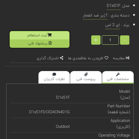
مدل:
D1xS1F
دسته بندی :
آژیر ضد انفجار
برند :
ای 2 اس
ثبت استعلام
+
-
پیشنهاد فنی
مقایسه
افزودن به علاقمندی ها
اشتراک گذاری
مشخصات فنی
پیوست فنی
نظرات کاربران
Model
(مدل)
D1xS1F
Part Number
(شماره قطعه)
D1xS1FDC024CN4D1G
Application
(کاربری)
Outdoor
Operating Voltage