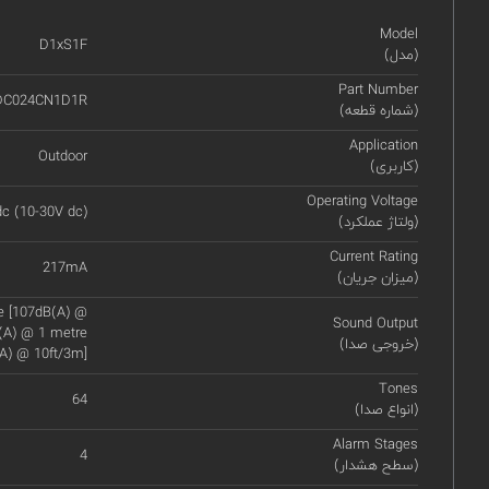
Model
D1xS1F
(مدل)
Part Number
DC024CN1D1R
(شماره قطعه)
Application
Outdoor
(کاربری)
Operating Voltage
c (10-30V dc)
(ولتاژ عملکرد)
Current Rating
217mA
(میزان جریان)
re [107dB(A) @
Sound Output
B(A) @ 1 metre
(خروجی صدا)
A) @ 10ft/3m]
Tones
64
(انواع صدا)
Alarm Stages
4
(سطح هشدار)