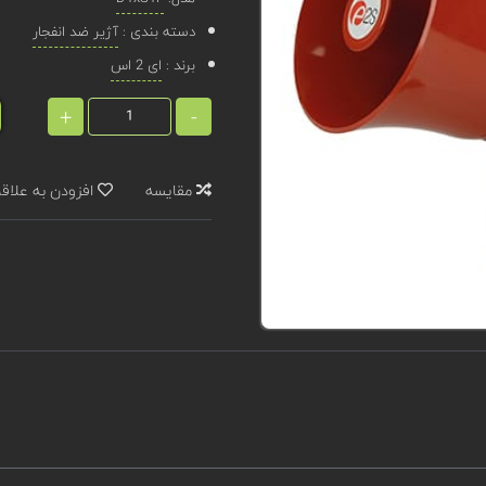
دسته بندی :
آژیر ضد انفجار
برند :
ای 2 اس
+
-
مقایسه
افزودن به علاق