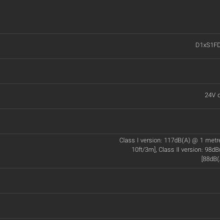
D1xS1F
24V d
Class I version: 117dB(A) @ 1 met
10ft/3m], Class II version: 98d
[88dB(