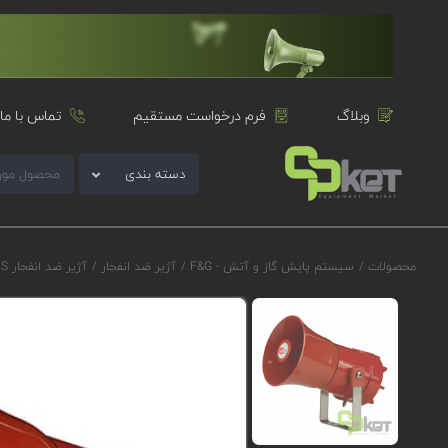
وبلاگ
فرم درخواست مستقیم
تماس با ما
دسته بندی
محصولات
/
سیستم پایش گاز و آتش - F&G
/
آژیر ضد انفجار
/
آژیر ضد انفجار E2S سری D1xS1F مدل D1xS1FDC024CN1D1R