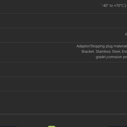
'-40° to +70°C [
Adaptor/Stopping plug material:
Bracket: Stainless Steel, En
grade\,corrosion p