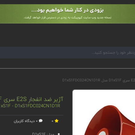
آژیر ضد انفجار E2S سری D1xS1F مدل D1xS1FDC024CN1D1R
 D1xS1F - D1xS1FDC024CN1D1R
0
0 دیدگاه کاربران
مدل:
D1xS1F