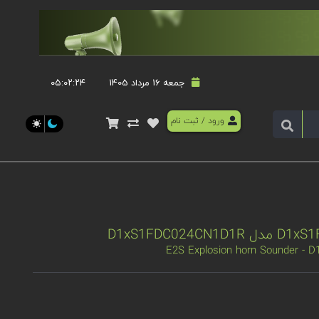
جمعه 16 مرداد 1405
۰۵:۰۲:۲۴
ورود
/
ثبت نام
E2S Explosion horn Sounder -