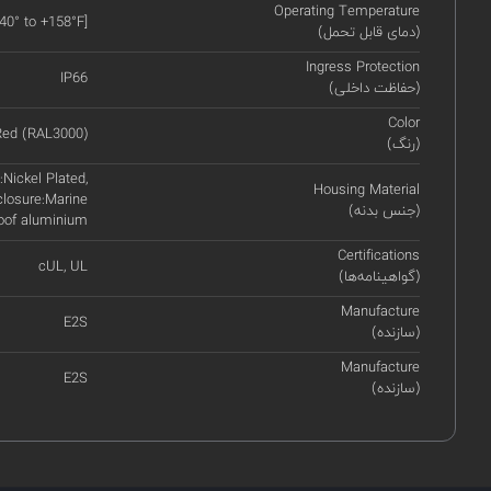
Operating Temperature
-40° to +158°F]
(دمای قابل تحمل)
Ingress Protection
IP66
(حفاظت داخلی)
Color
Red (RAL3000)
(رنگ)
Nickel Plated,
Housing Material
closure:Marine
(جنس بدنه)
roof aluminium
Certifications
cUL, UL
(گواهینامه‌ها)
Manufacture
E2S
(سازنده)
Manufacture
E2S
(سازنده)