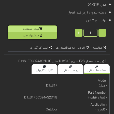
مدل:
D1xS1F
دسته بندی :
آژیر ضد انفجار
برند :
ای 2 اس
ثبت استعلام
+
-
پیشنهاد فنی
مقایسه
افزودن به علاقمندی ها
اشتراک گذاری
آژیر ضد انفجار E2S سری D1xS1F مدل D1xS1FDC024AS2D1G
مشخصات فنی
پیوست فنی
نظرات کاربران
Model
(مدل)
D1xS1F
Part Number
(شماره قطعه)
D1xS1FDC024AS2D1G
Application
(کاربری)
Outdoor