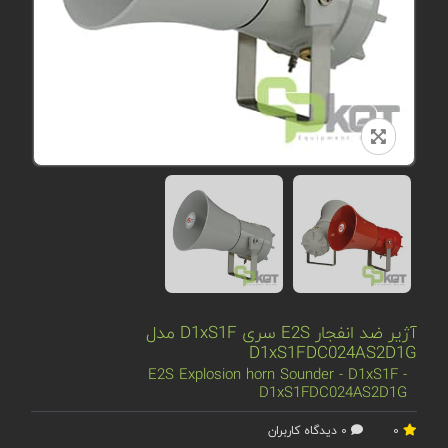
آژیر ضد انفجار E2S سری D1xS1F مدل
D1xS1FDC024AS2D1G
E2S Explosion horn Sounder - D1xS1F -
D1xS1FDC024AS2D1G
0
0 دیدگاه کاربران