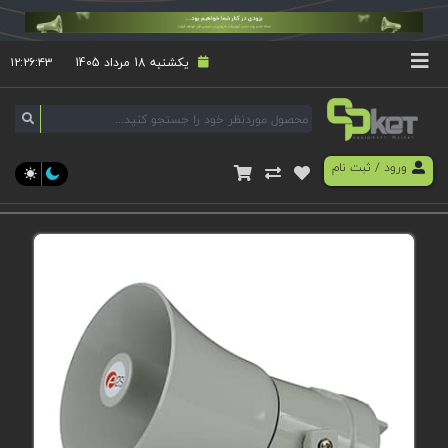
یکشنبه 18 مرداد 1405
۱۲:۲۶:۴۴
ورود
/
ثبت نام