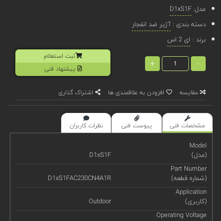
مدل:
D1xS1F
دسته بندی :
آژیر ضد انفجار
برند :
ای 2 اس
ثبت استعلام
+
-
پیشنهاد فنی
مقایسه
افزودن به علاقمندی ها
اشتراک گذاری
مشخصات فنی
پیوست فنی
نظرات کاربران
Model
(مدل)
D1xS1F
Part Number
(شماره قطعه)
D1xS1FAC230CN4A1R
Application
(کاربری)
Outdoor
Operating Voltage