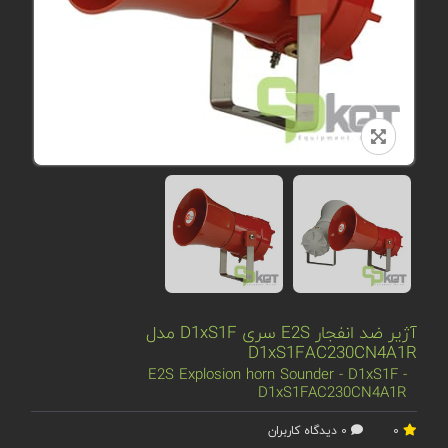
آژیر ضد انفجار E2S سری D1xS1F مدل
D1xS1FAC230CN4A1R
E2S Explosion horn Sounder - D1xS1F -
D1xS1FAC230CN4A1R
0
0 دیدگاه کاربران