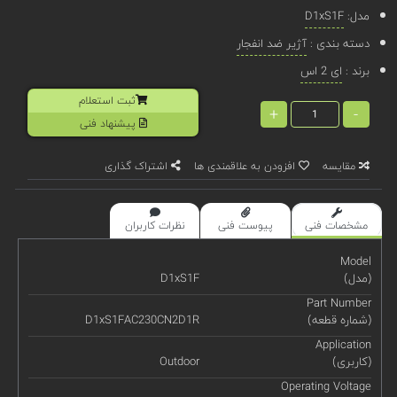
مدل:
D1xS1F
دسته بندی :
آژیر ضد انفجار
برند :
ای 2 اس
ثبت استعلام
+
-
پیشنهاد فنی
مقایسه
افزودن به علاقمندی ها
اشتراک گذاری
مشخصات فنی
پیوست فنی
نظرات کاربران
Model
(مدل)
D1xS1F
Part Number
(شماره قطعه)
D1xS1FAC230CN2D1R
Application
(کاربری)
Outdoor
Operating Voltage