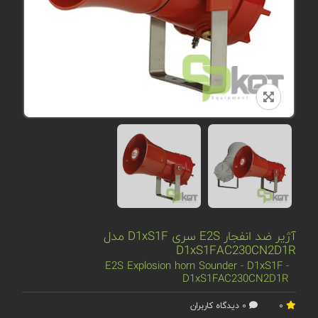
آژیر ضد انفجار E2S سری D1xS1F مدل
D1xS1FAC230CN2D1R
E2S Explosion horn Sounder - D1xS1F -
D1xS1FAC230CN2D1R
0
0 دیدگاه کاربران