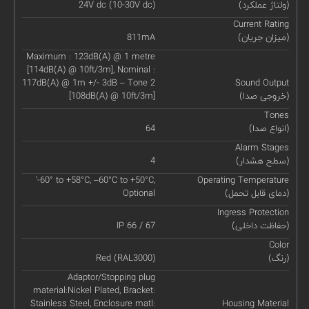
(ولتاژ عملکرد)
24V dc (10-30V dc)
Current Rating
(میزان جریان)
811mA
Maximum : 123dB(A) @ 1 metre
[114dB(A) @ 10ft/3m], Nominal :
117dB(A) @ 1m +/- 3dB – Tone 2
Sound Output
(خروجی صدا)
[108dB(A) @ 10ft/3m]
Tones
(انواع صدا)
64
Alarm Stages
(سطح هشدار)
4
'-60° to +58°C, –60°C to +50°C,
Operating Temperature
(دمای قابل تحمل)
Optional
Ingress Protection
(حفاظت داخلی)
IP 66 / 67
Color
(رنگ)
Red (RAL3000)
Adaptor/Stopping plug
material:Nickel Plated, Bracket:
Stainless Steel, Enclosure matl:
Housing Material