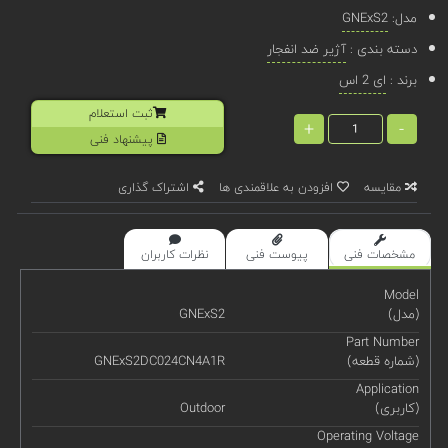
مدل:
GNExS2
دسته بندی :
آژیر ضد انفجار
برند :
ای 2 اس
ثبت استعلام
+
-
پیشنهاد فنی
مقایسه
افزودن به علاقمندی ها
اشتراک گذاری
مشخصات فنی
پیوست فنی
نظرات کاربران
Model
(مدل)
GNExS2
Part Number
(شماره قطعه)
GNExS2DC024CN4A1R
Application
(کاربری)
Outdoor
Operating Voltage