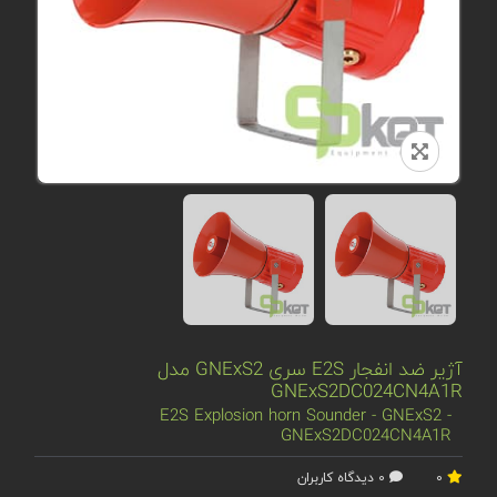
آژیر ضد انفجار E2S سری GNExS2 مدل
GNExS2DC024CN4A1R
E2S Explosion horn Sounder - GNExS2 -
GNExS2DC024CN4A1R
0
0 دیدگاه کاربران