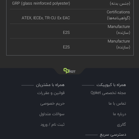
(جنس بدنه)
GRP (glass reinforced polyester)
Certifications
(گواهینامه‌ها)
ATEX, IECEx, TR-CU Ex EAC
Manufacture
(سازنده)
E2S
Manufacture
(سازنده)
E2S
همراه با کیوپیکت
همراه با مشتریان
مجله تخصصی Qpket
قوانین و مقررات
تماس با ما
حریم خصوصی
درباره ما
سوالات متداول
گالری
ثبت نام / ورود
دسترسی سریع