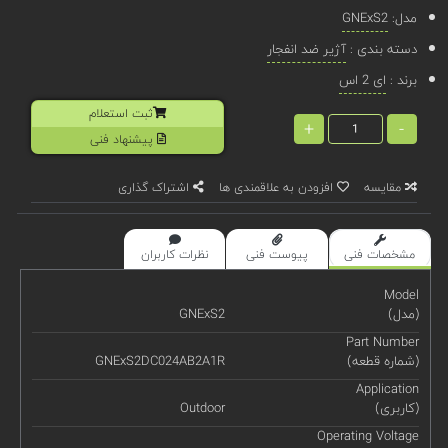
مدل:
GNExS2
دسته بندی :
آژیر ضد انفجار
برند :
ای 2 اس
ثبت استعلام
+
-
پیشنهاد فنی
مقایسه
افزودن به علاقمندی ها
اشتراک گذاری
مشخصات فنی
پیوست فنی
نظرات کاربران
Model
(مدل)
GNExS2
Part Number
(شماره قطعه)
GNExS2DC024AB2A1R
Application
(کاربری)
Outdoor
Operating Voltage