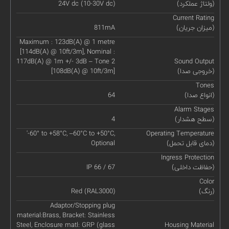
(ولتاژ عملکرد)
24V dc (10-30V dc)
Current Rating
(میزان جریان)
811mA
Maximum : 123dB(A) @ 1 metre
[114dB(A) @ 10ft/3m], Nominal :
117dB(A) @ 1m +/- 3dB – Tone 2
Sound Output
(خروجی صدا)
[108dB(A) @ 10ft/3m]
Tones
(انواع صدا)
64
Alarm Stages
(سطح هشدار)
4
'-60° to +58°C, –60°C to +50°C,
Operating Temperature
(دمای قابل تحمل)
Optional
Ingress Protection
(حفاظت داخلی)
IP 66 / 67
Color
(رنگ)
Red (RAL3000)
Adaptor/Stopping plug
material:Brass, Bracket: Stainless
Steel, Enclosure matl: GRP (glass
Housing Material