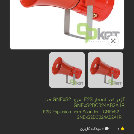
آژیر ضد انفجار E2S سری GNExS2 مدل
GNExS2DC024AB2A1R
E2S Explosion horn Sounder - GNExS2 -
GNExS2DC024AB2A1R
0
0 دیدگاه کاربران