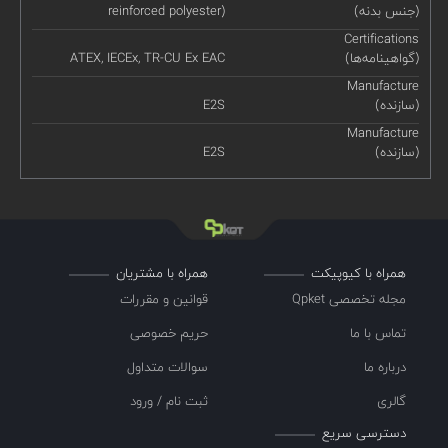
(جنس بدنه)
reinforced polyester)
Certifications
(گواهینامه‌ها)
ATEX, IECEx, TR-CU Ex EAC
Manufacture
(سازنده)
E2S
Manufacture
(سازنده)
E2S
همراه با کیوپیکت
همراه با مشتریان
مجله تخصصی Qpket
قوانین و مقررات
تماس با ما
حریم خصوصی
درباره ما
سوالات متداول
گالری
ثبت نام / ورود
دسترسی سریع