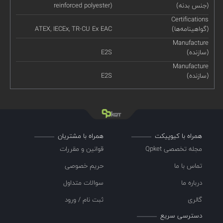
(جنس بدنه)
reinforced polyester)
Certifications
(گواهینامه‌ها)
ATEX, IECEx, TR-CU Ex EAC
Manufacture
(سازنده)
E2S
Manufacture
(سازنده)
E2S
همراه با کیوپیکت
همراه با مشتریان
مجله تخصصی Qpket
قوانین و مقررات
تماس با ما
حریم خصوصی
درباره ما
سوالات متداول
گالری
ثبت نام / ورود
دسترسی سریع