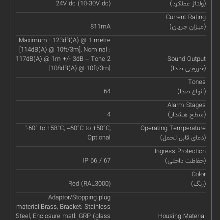
(ولتاژ عملکرد)
24V dc (10-30V dc)
Current Rating
(میزان جریان)
811mA
Maximum : 123dB(A) @ 1 metre
[114dB(A) @ 10ft/3m], Nominal :
117dB(A) @ 1m +/- 3dB – Tone 2
Sound Output
(خروجی صدا)
[108dB(A) @ 10ft/3m]
Tones
(انواع صدا)
64
Alarm Stages
(سطح هشدار)
4
'-60° to +58°C, –60°C to +50°C,
Operating Temperature
(دمای قابل تحمل)
Optional
Ingress Protection
(حفاظت داخلی)
IP 66 / 67
Color
(رنگ)
Red (RAL3000)
Adaptor/Stopping plug
material:Brass, Bracket: Stainless
Steel, Enclosure matl: GRP (glass
Housing Material