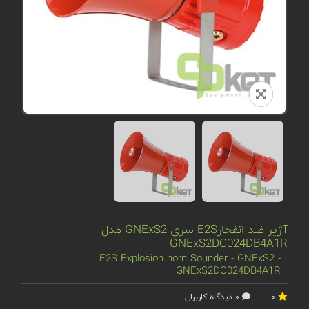
آژیر ضد انفجارE2S سری GNExS2 مدل
GNExS2DC024DB4A1R
E2S Explosion horn Sounder - GNExS2 -
GNExS2DC024DB4A1R
0
0 دیدگاه کاربران