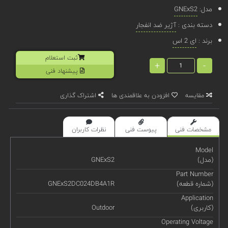
مدل:
GNExS2
دسته بندی :
آژیر ضد انفجار
برند :
ای 2 اس
ثبت استعلام
+
-
پیشنهاد فنی
مقایسه
افزودن به علاقمندی ها
اشتراک گذاری
مشخصات فنی
پیوست فنی
نظرات کاربران
Model
(مدل)
GNExS2
Part Number
(شماره قطعه)
GNExS2DC024DB4A1R
Application
(کاربری)
Outdoor
Operating Voltage