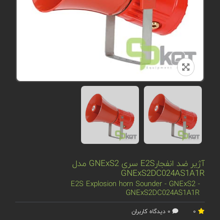
آژیر ضد انفجارE2S سری GNExS2 مدل
GNExS2DC024AS1A1R
E2S Explosion horn Sounder - GNExS2 -
GNExS2DC024AS1A1R
0
0 دیدگاه کاربران