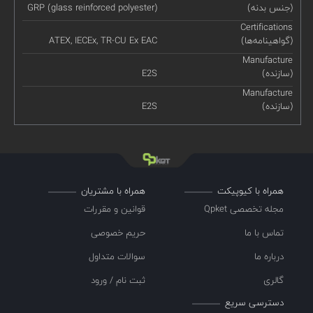
(جنس بدنه)
GRP (glass reinforced polyester)
Certifications
(گواهینامه‌ها)
ATEX, IECEx, TR-CU Ex EAC
Manufacture
(سازنده)
E2S
Manufacture
(سازنده)
E2S
همراه با کیوپیکت
همراه با مشتریان
مجله تخصصی Qpket
قوانین و مقررات
تماس با ما
حریم خصوصی
درباره ما
سوالات متداول
گالری
ثبت نام / ورود
دسترسی سریع