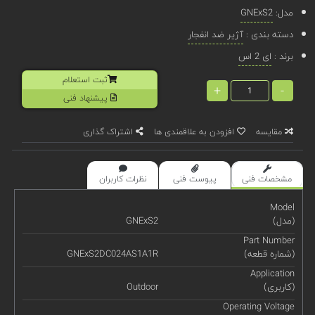
مدل:
GNExS2
دسته بندی :
آژیر ضد انفجار
برند :
ای 2 اس
ثبت استعلام
+
-
پیشنهاد فنی
مقایسه
افزودن به علاقمندی ها
اشتراک گذاری
مشخصات فنی
پیوست فنی
نظرات کاربران
Model
(مدل)
GNExS2
Part Number
(شماره قطعه)
GNExS2DC024AS1A1R
Application
(کاربری)
Outdoor
Operating Voltage