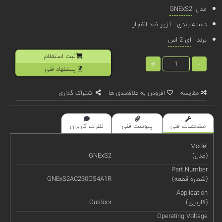
مدل:
GNExS2
دسته بندی :
آژیر ضد انفجار
برند :
ای 2 اس
ثبت استعلام
+
-
پیشنهاد فنی
مقایسه
افزودن به علاقمندی ها
اشتراک گذاری
مشخصات فنی
پیوست فنی
نظرات کاربران
Model
(مدل)
GNExS2
Part Number
(شماره قطعه)
GNExS2AC230GS4A1R
Application
(کاربری)
Outdoor
Operating Voltage