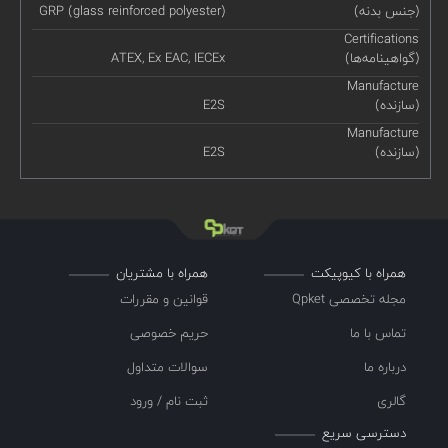
(جنس بدنه)
GRP (glass reinforced polyester)
Certifications
(گواهینامه‌ها)
ATEX, Ex EAC, IECEx
Manufacture
(سازنده)
E2S
Manufacture
(سازنده)
E2S
همراه با کیوپیکت
همراه با مشتریان
مجله تخصصی Qpket
قوانین و مقررات
تماس با ما
حریم خصوصی
درباره ما
سوالات متداول
گالری
ثبت نام / ورود
دسترسی سریع