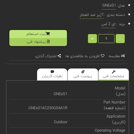
مدل:
GNExS1
دسته بندی :
آژیر ضد انفجار
برند :
ای 2 اس
ثبت استعلام
+
-
پیشنهاد فنی
مقایسه
افزودن به علاقمندی ها
اشتراک گذاری
مشخصات فنی
پیوست فنی
نظرات کاربران
Model
(مدل)
GNExS1
Part Number
(شماره قطعه)
GNExS1AC230GS4A1R
Application
(کاربری)
Outdoor
Operating Voltage