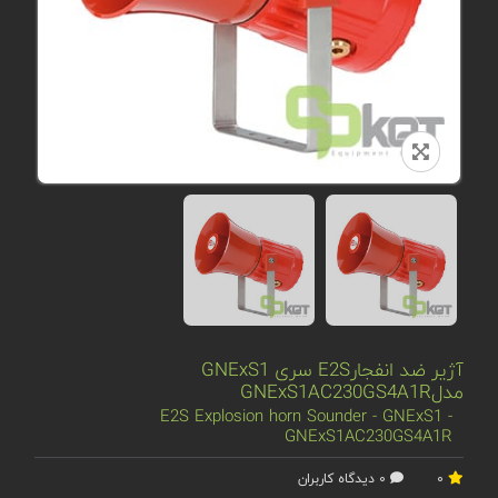
آژیر ضد انفجارE2S سری GNExS1
مدلGNExS1AC230GS4A1R
E2S Explosion horn Sounder - GNExS1 -
GNExS1AC230GS4A1R
0
0 دیدگاه کاربران