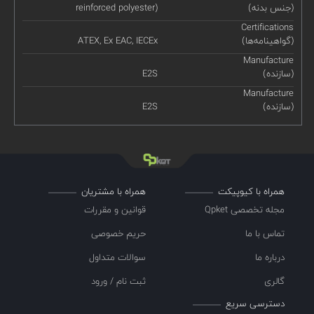
(جنس بدنه)
reinforced polyester)
Certifications
(گواهینامه‌ها)
ATEX, Ex EAC, IECEx
Manufacture
(سازنده)
E2S
Manufacture
(سازنده)
E2S
همراه با کیوپیکت
همراه با مشتریان
مجله تخصصی Qpket
قوانین و مقررات
تماس با ما
حریم خصوصی
درباره ما
سوالات متداول
گالری
ثبت نام / ورود
دسترسی سریع