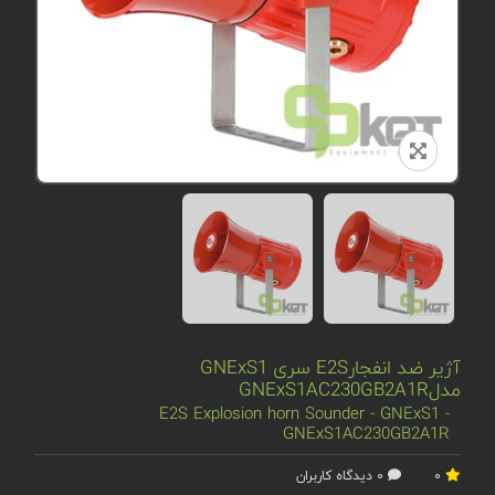
آژیر ضد انفجارE2S سری GNExS1
مدلGNExS1AC230GB2A1R
E2S Explosion horn Sounder - GNExS1 -
GNExS1AC230GB2A1R
0
0 دیدگاه کاربران