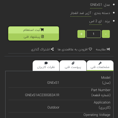
مدل:
GNExS1
دسته بندی :
آژیر ضد انفجار
برند :
ای 2 اس
ثبت استعلام
+
-
پیشنهاد فنی
مقایسه
افزودن به علاقمندی ها
اشتراک گذاری
مشخصات فنی
پیوست فنی
نظرات کاربران
Model
(مدل)
GNExS1
Part Number
(شماره قطعه)
GNExS1AC230GB2A1R
Application
(کاربری)
Outdoor
Operating Voltage