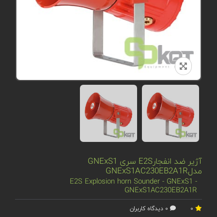
آژیر ضد انفجارE2S سری GNExS1
مدلGNExS1AC230EB2A1R
E2S Explosion horn Sounder - GNExS1 -
GNExS1AC230EB2A1R
0
0 دیدگاه کاربران