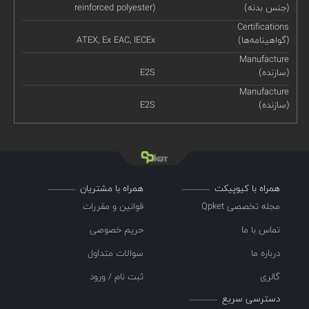
(جنس بدنه)
reinforced polyester)
Certifications
(گواهینامه‌ها)
ATEX, Ex EAC, IECEx
Manufacture
(سازنده)
E2S
Manufacture
(سازنده)
E2S
همراه با کیوپیکت
همراه با مشتریان
مجله تخصصی Qpket
قوانین و مقررات
تماس با ما
حریم خصوصی
درباره ما
سوالات متداول
گالری
ثبت نام / ورود
دسترسی سریع