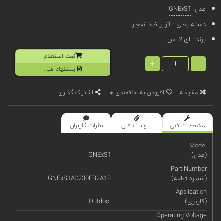
مدل:
GNExS1
دسته بندی :
آژیر ضد انفجار
برند :
ای 2 اس
ثبت استعلام
+
-
پیشنهاد فنی
مقایسه
افزودن به علاقمندی ها
اشتراک گذاری
مشخصات فنی
پیوست فنی
نظرات کاربران
Model
(مدل)
GNExS1
Part Number
(شماره قطعه)
GNExS1AC230EB2A1R
Application
(کاربری)
Outdoor
Operating Voltage