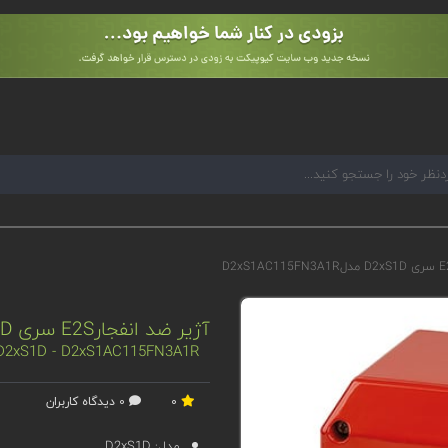
آژیر ضد انفجارE2S سری D2xS1D مدلD2xS1AC115FN3A1R
- D2xS1D - D2xS1AC115FN3A1R
0
0 دیدگاه کاربران
مدل:
D2xS1D