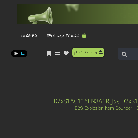
شنبه 17 مرداد 1405
۰۸:۵۶:۴۵
ورود
/
ثبت نام
E2S Explosion horn Sounder 