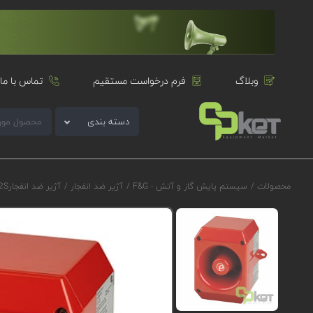
وبلاگ
فرم درخواست مستقیم
تماس با ما
دسته بندی
محصولات
/
سیستم پایش گاز و آتش - F&G
/
آژیر ضد انفجار
/
آژیر ضد انفجارE2S سری D2xS1D مدلD2xS1AC115FN3A1R