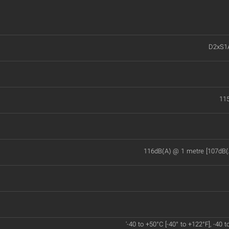
D2xS1
11
116dB(A) @ 1 metre [107dB(
'-40 to +50°C [-40° to +122°F], -40 t