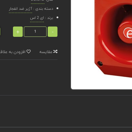
دسته بندی :
آژیر ضد انفجار
برند :
ای 2 اس
+
-
مقایسه
افزودن به علاق