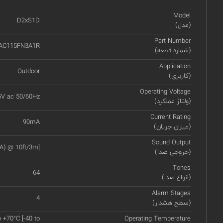
Model
D2xS1D
(مدل)
Part Number
AC115FN3A1R
(شماره قطعه)
Application
Outdoor
(کاربری)
Operating Voltage
5V ac 50/60Hz
(ولتاژ عملکرد)
Current Rating
90mA
(میزان جریان)
Sound Output
A) @ 10ft/3m]
(خروجی صدا)
Tones
64
(انواع صدا)
Alarm Stages
4
(سطح هشدار)
o +70°C [-40 to
Operating Temperature