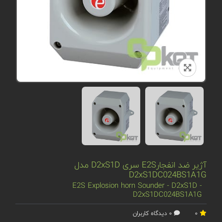
آژیر ضد انفجارE2S سری D2xS1D مدل
D2xS1DC024BS1A1G
E2S Explosion horn Sounder - D2xS1D -
D2xS1DC024BS1A1G
0
0 دیدگاه کاربران