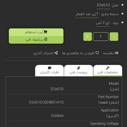
مدل:
D2xS1D
دسته بندی :
آژیر ضد انفجار
برند :
ای 2 اس
ثبت استعلام
+
-
پیشنهاد فنی
مقایسه
افزودن به علاقمندی ها
اشتراک گذاری
مشخصات فنی
پیوست فنی
نظرات کاربران
Model
(مدل)
D2xS1D
Part Number
(شماره قطعه)
D2xS1DC024BS1A1G
Application
(کاربری)
Outdoor
Operating Voltage