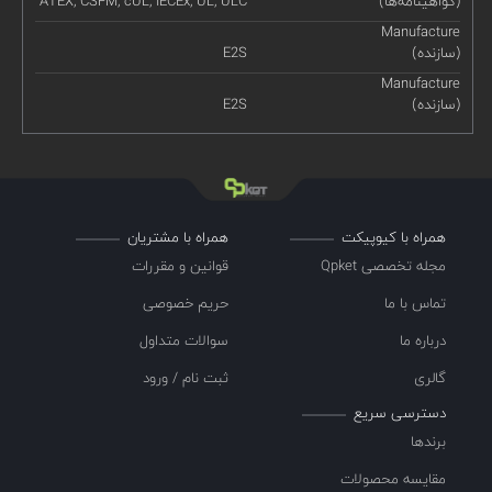
(گواهینامه‌ها)
ATEX, CSFM, cUL, IECEx, UL, ULC
Manufacture
(سازنده)
E2S
Manufacture
(سازنده)
E2S
همراه با کیوپیکت
همراه با مشتریان
مجله تخصصی Qpket
قوانین و مقررات
تماس با ما
حریم خصوصی
درباره ما
سوالات متداول
گالری
ثبت نام / ورود
دسترسی سریع
برندها
مقایسه محصولات