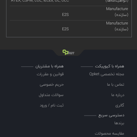
(گواهینامه‌ها)
ATEX, CSFM, cUL, IECEx, UL, ULC
Manufacture
(سازنده)
E2S
Manufacture
(سازنده)
E2S
همراه با کیوپیکت
همراه با مشتریان
مجله تخصصی Qpket
قوانین و مقررات
تماس با ما
حریم خصوصی
درباره ما
سوالات متداول
گالری
ثبت نام / ورود
دسترسی سریع
برندها
مقایسه محصولات