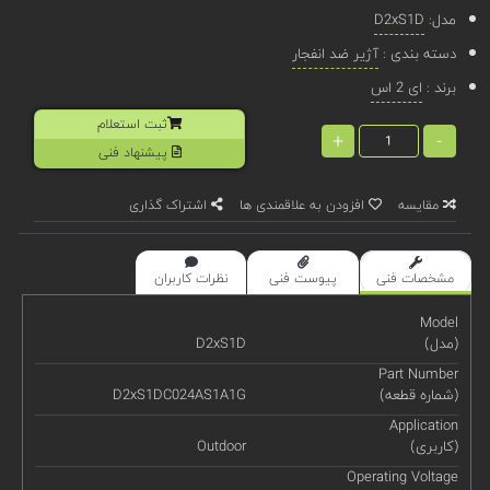
مدل:
D2xS1D
دسته بندی :
آژیر ضد انفجار
برند :
ای 2 اس
ثبت استعلام
+
-
پیشنهاد فنی
مقایسه
افزودن به علاقمندی ها
اشتراک گذاری
مشخصات فنی
پیوست فنی
نظرات کاربران
Model
(مدل)
D2xS1D
Part Number
(شماره قطعه)
D2xS1DC024AS1A1G
Application
(کاربری)
Outdoor
Operating Voltage