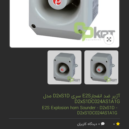
آژیر ضد انفجارE2S سری D2xS1D مدل
D2xS1DC024AS1A1G
E2S Explosion horn Sounder - D2xS1D -
D2xS1DC024AS1A1G
0
0 دیدگاه کاربران