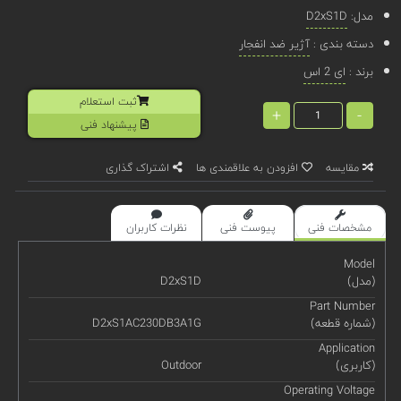
مدل:
D2xS1D
دسته بندی :
آژیر ضد انفجار
برند :
ای 2 اس
ثبت استعلام
+
-
پیشنهاد فنی
مقایسه
افزودن به علاقمندی ها
اشتراک گذاری
مشخصات فنی
پیوست فنی
نظرات کاربران
Model
(مدل)
D2xS1D
Part Number
(شماره قطعه)
D2xS1AC230DB3A1G
Application
(کاربری)
Outdoor
Operating Voltage