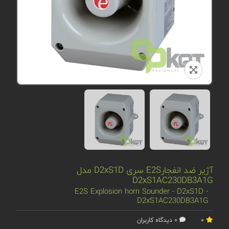
آژیر ضد انفجارE2S سری D2xS1D مدل
D2xS1AC230DB3A1G
E2S Explosion horn Sounder - D2xS1D -
D2xS1AC230DB3A1G
0
0 دیدگاه کاربران