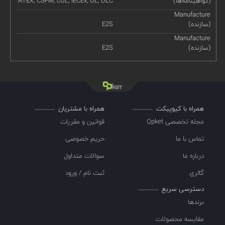
(گواهینامه‌ها)
ATEX, CSFM, cUL, IECEx, UL, ULC
Manufacture
(سازنده)
E2S
Manufacture
(سازنده)
E2S
همراه با کیوپیکت
همراه با مشتریان
مجله تخصصی Qpket
قوانین و مقررات
تماس با ما
حریم خصوصی
درباره ما
سوالات متداول
گالری
ثبت نام / ورود
دسترسی سریع
برندها
مقایسه محصولات