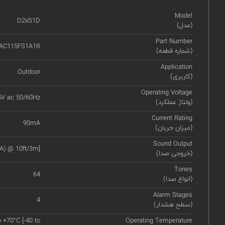
Model
D2xS1D
(مدل)
Part Number
AC115FS1A1R
(شماره قطعه)
Application
Outdoor
(کاربری)
Operating Voltage
5V ac 50/60Hz
(ولتاژ عملکرد)
Current Rating
90mA
(میزان جریان)
Sound Output
A) @ 10ft/3m]
(خروجی صدا)
Tones
64
(انواع صدا)
Alarm Stages
4
(سطح هشدار)
o +70°C [-40 to
Operating Temperature