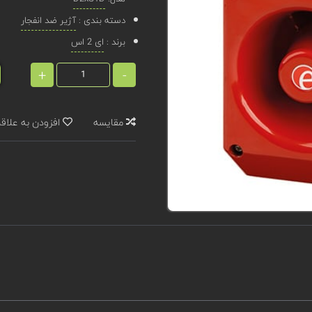
دسته بندی :
آژیر ضد انفجار
برند :
ای 2 اس
+
-
مقایسه
افزودن به علاق