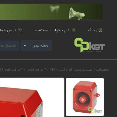
وبلاگ
فرم درخواست مستقیم
تماس با ما
دسته بندی
محصولات
/
سیستم پایش گاز و آتش - F&G
/
آژیر ضد انفجار
/
آژیر ضد انفجارE2S سری D2xS1D مدل D2xS1AC115FS1A1R