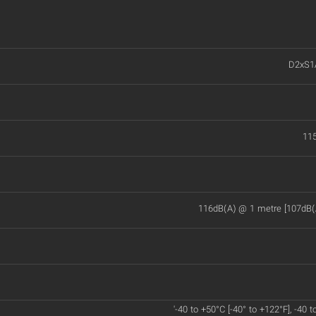
D2xS1
11
116dB(A) @ 1 metre [107dB(
'-40 to +50°C [-40° to +122°F], -40 t