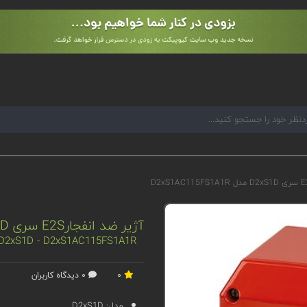
آژیر ضد انفجارE2S سری D2xS1D مدل D2xS1AC115FS1A1R
- D2xS1D - D2xS1AC115FS1A1R
0
0 دیدگاه کاربران
مدل:
D2xS1D