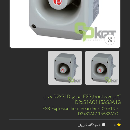
آژیر ضد انفجارE2S سری D2xS1D مدل
D2xS1AC115AS3A1G
E2S Explosion horn Sounder - D2xS1D -
D2xS1AC115AS3A1G
0
0 دیدگاه کاربران