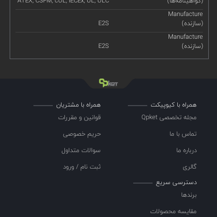
(گواهینامه‌ها)
ATEX, CSFM, cUL, IECEx, UL, ULC
Manufacture
(سازنده)
E2S
Manufacture
(سازنده)
E2S
همراه با کیوپیکت
همراه با مشتریان
مجله تخصصی Qpket
قوانین و مقررات
تماس با ما
حریم خصوصی
درباره ما
سوالات متداول
گالری
ثبت نام / ورود
دسترسی سریع
برندها
مقایسه محصولات