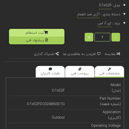
مدل:
D1xS2F
دسته بندی :
آژیر ضد انفجار
برند :
ای 2 اس
ثبت استعلام
+
-
پیشنهاد فنی
مقایسه
افزودن به علاقمندی ها
اشتراک گذاری
مشخصات فنی
پیوست فنی
نظرات کاربران
Model
(مدل)
D1xS2F
Part Number
(شماره قطعه)
D1xS2FDC024BN3D1G
Application
(کاربری)
Outdoor
Operating Voltage