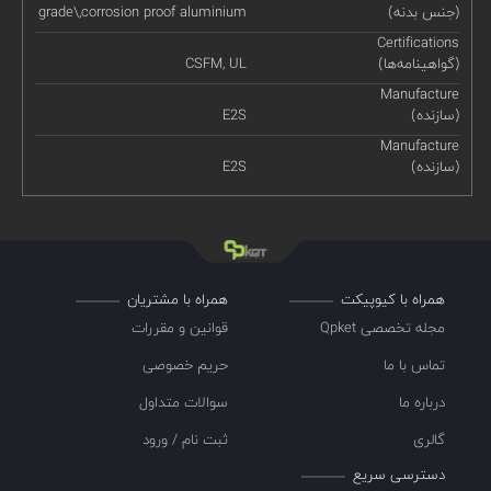
(جنس بدنه)
grade\,corrosion proof aluminium
Certifications
(گواهینامه‌ها)
CSFM, UL
Manufacture
(سازنده)
E2S
Manufacture
(سازنده)
E2S
همراه با کیوپیکت
همراه با مشتریان
مجله تخصصی Qpket
قوانین و مقررات
تماس با ما
حریم خصوصی
درباره ما
سوالات متداول
گالری
ثبت نام / ورود
دسترسی سریع