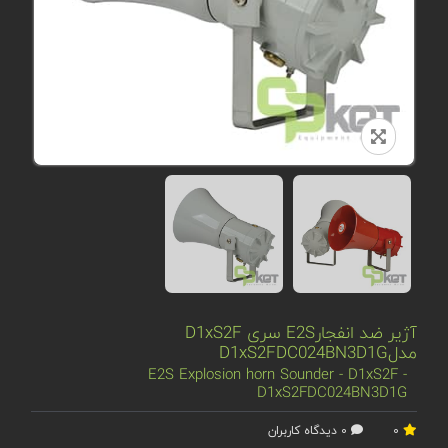
آژیر ضد انفجارE2S سری D1xS2F
مدلD1xS2FDC024BN3D1G
E2S Explosion horn Sounder - D1xS2F -
D1xS2FDC024BN3D1G
0
0 دیدگاه کاربران