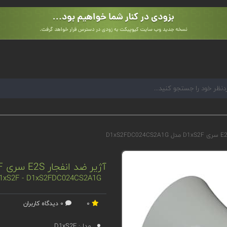
آژیر ضد انفجار E2S سری D1xS2F مدل D1xS2FDC024CS2A1G
 D1xS2F - D1xS2FDC024CS2A1G
0
0 دیدگاه کاربران
مدل:
D1xS2F