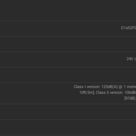
D1xS2F
24V d
Class I version: 125dB(A) @ 1 met
10ft/3m], Class II version: 106d
[97dB(