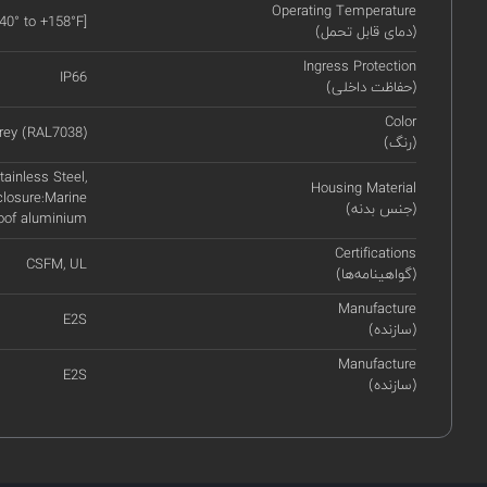
Operating Temperature
-40° to +158°F]
(دمای قابل تحمل)
Ingress Protection
IP66
(حفاظت داخلی)
Color
rey (RAL7038)
(رنگ)
ainless Steel,
Housing Material
closure:Marine
(جنس بدنه)
roof aluminium
Certifications
CSFM, UL
(گواهینامه‌ها)
Manufacture
E2S
(سازنده)
Manufacture
E2S
(سازنده)