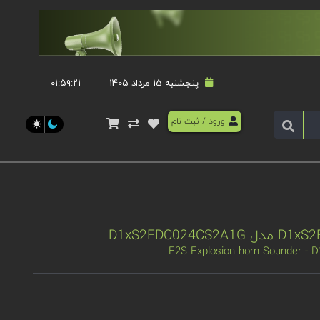
پنجشنبه 15 مرداد 1405
۰۱:۵۹:۲۱
ورود
/
ثبت نام
E2S Explosion horn Sounder -