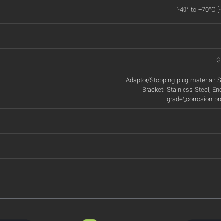
'-40° to +70°C [
G
Adaptor/Stopping plug material: St
Bracket: Stainless Steel, En
grade\,corrosion p