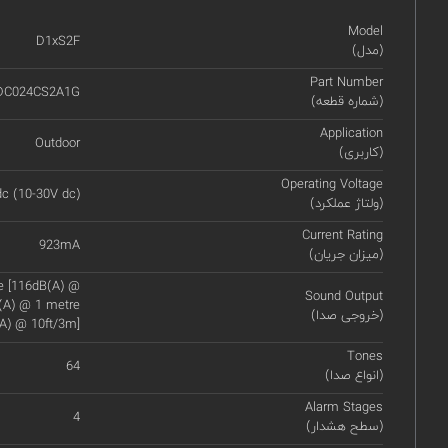
Model
D1xS2F
(مدل)
Part Number
DC024CS2A1G
(شماره قطعه)
Application
Outdoor
(کاربری)
Operating Voltage
c (10-30V dc)
(ولتاژ عملکرد)
Current Rating
923mA
(میزان جریان)
re [116dB(A) @
Sound Output
B(A) @ 1 metre
(خروجی صدا)
A) @ 10ft/3m]
Tones
64
(انواع صدا)
Alarm Stages
4
(سطح هشدار)