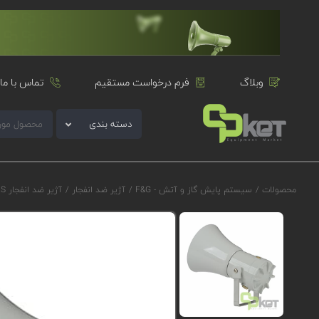
وبلاگ
فرم درخواست مستقیم
تماس با ما
دسته بندی
محصولات
/
سیستم پایش گاز و آتش - F&G
/
آژیر ضد انفجار
/
آژیر ضد انفجار E2S سری D1xS2F مدل D1xS2FDC024CS2A1G