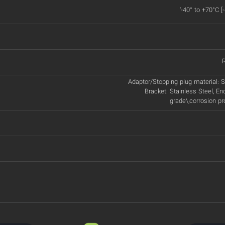
'-40° to +70°C [
Adaptor/Stopping plug material: St
Bracket: Stainless Steel, En
grade\,corrosion p