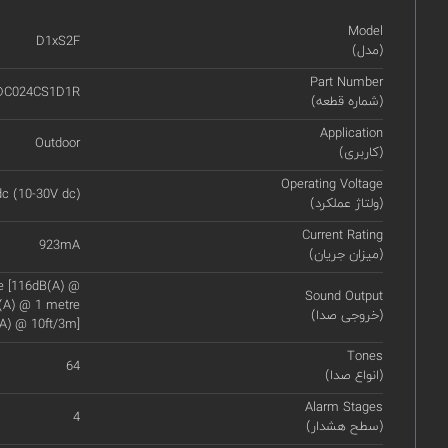
Model
D1xS2F
(مدل)
Part Number
DC024CS1D1R
(شماره قطعه)
Application
Outdoor
(کاربری)
Operating Voltage
c (10-30V dc)
(ولتاژ عملکرد)
Current Rating
923mA
(میزان جریان)
re [116dB(A) @
Sound Output
B(A) @ 1 metre
(خروجی صدا)
A) @ 10ft/3m]
Tones
64
(انواع صدا)
Alarm Stages
4
(سطح هشدار)