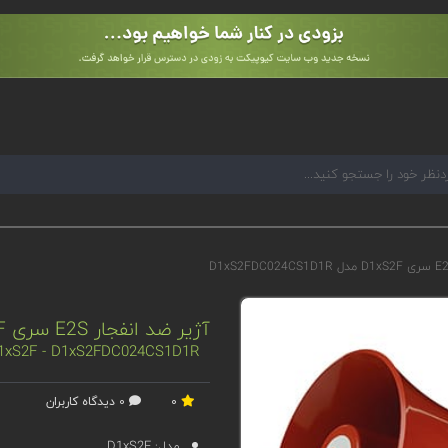
آژیر ضد انفجار E2S سری D1xS2F مدل D1xS2FDC024CS1D1R
 D1xS2F - D1xS2FDC024CS1D1R
0
0 دیدگاه کاربران
مدل:
D1xS2F