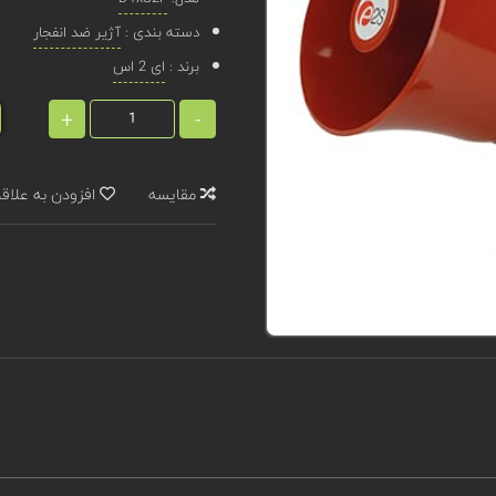
دسته بندی :
آژیر ضد انفجار
برند :
ای 2 اس
+
-
مقایسه
افزودن به علاق