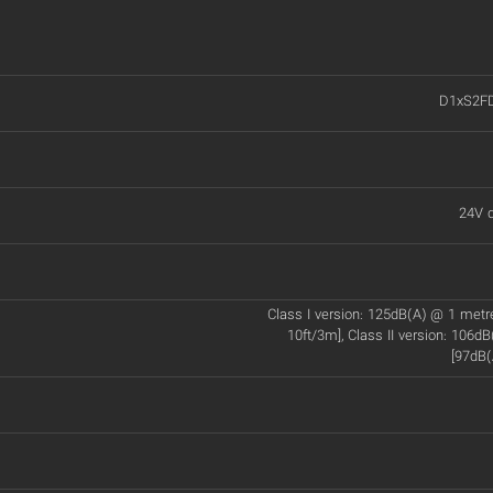
D1xS2F
24V d
Class I version: 125dB(A) @ 1 met
10ft/3m], Class II version: 106d
[97dB(