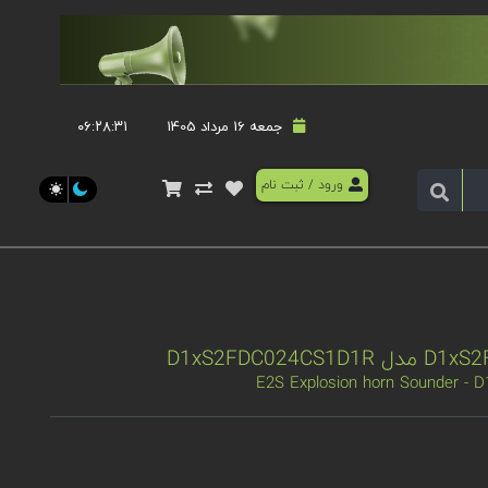
جمعه 16 مرداد 1405
۰۶:۲۸:۳۱
ورود
/
ثبت نام
E2S Explosion horn Sounder -