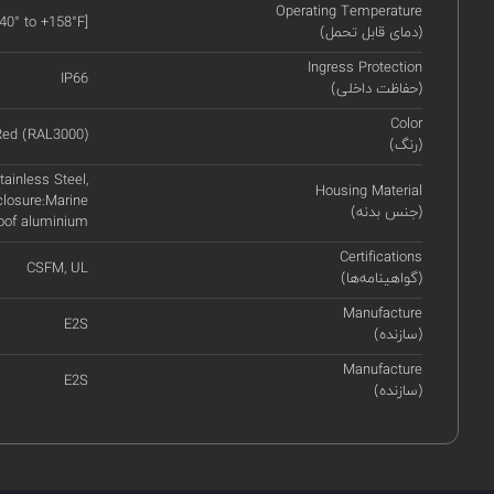
Operating Temperature
-40° to +158°F]
(دمای قابل تحمل)
Ingress Protection
IP66
(حفاظت داخلی)
Color
Red (RAL3000)
(رنگ)
ainless Steel,
Housing Material
closure:Marine
(جنس بدنه)
roof aluminium
Certifications
CSFM, UL
(گواهینامه‌ها)
Manufacture
E2S
(سازنده)
Manufacture
E2S
(سازنده)