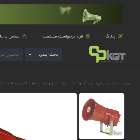
وبلاگ
فرم درخواست مستقیم
تماس با ما
دسته بندی
محصولات
/
سیستم پایش گاز و آتش - F&G
/
آژیر ضد انفجار
/
آژیر ضد انفجار E2S سری D1xS2F مدل D1xS2FDC024CS1D1R