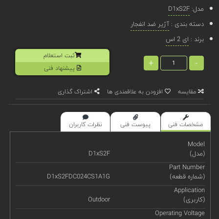
مدل:
D1xS2F
دسته بندی :
آژیر ضد انفجار
برند :
ای 2 اس
ثبت استعلام
+
-
پیشنهاد فنی
مقایسه
افزودن به علاقمندی ها
اشتراک گذاری
مشخصات فنی
پیوست فنی
نظرات کاربران
Model
(مدل)
D1xS2F
Part Number
(شماره قطعه)
D1xS2FDC024CS1A1G
Application
(کاربری)
Outdoor
Operating Voltage