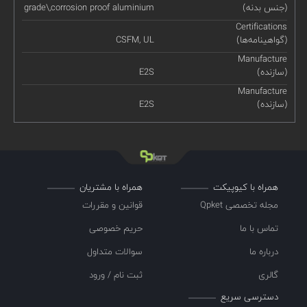
(جنس بدنه)
grade\,corrosion proof aluminium
Certifications
(گواهینامه‌ها)
CSFM, UL
Manufacture
(سازنده)
E2S
Manufacture
(سازنده)
E2S
همراه با کیوپیکت
همراه با مشتریان
مجله تخصصی Qpket
قوانین و مقررات
تماس با ما
حریم خصوصی
درباره ما
سوالات متداول
گالری
ثبت نام / ورود
دسترسی سریع