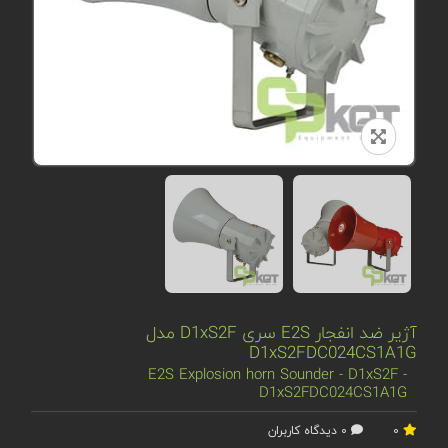
آژیر ضد انفجار E2S سری D1xS2F مدل
D1xS2FDC024CS1A1G
E2S Explosion horn Sounder - D1xS2F -
D1xS2FDC024CS1A1G
0
0 دیدگاه کاربران