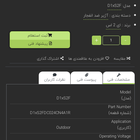
مدل:
D1xS2F
دسته بندی :
آژیر ضد انفجار
برند :
ای 2 اس
ثبت استعلام
+
-
پیشنهاد فنی
مقایسه
افزودن به علاقمندی ها
اشتراک گذاری
مشخصات فنی
پیوست فنی
نظرات کاربران
Model
(مدل)
D1xS2F
Part Number
(شماره قطعه)
D1xS2FDC024CN4A1R
Application
(کاربری)
Outdoor
Operating Voltage