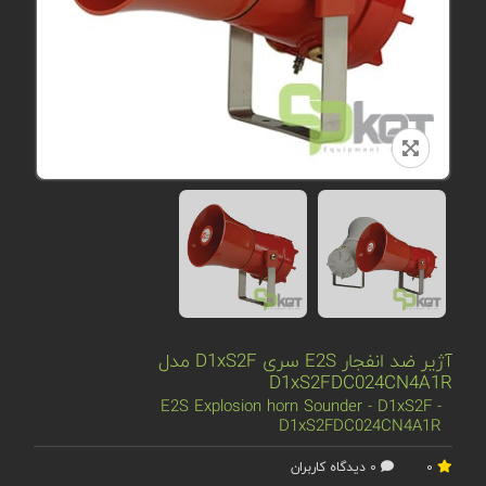
آژیر ضد انفجار E2S سری D1xS2F مدل
D1xS2FDC024CN4A1R
E2S Explosion horn Sounder - D1xS2F -
D1xS2FDC024CN4A1R
0
0 دیدگاه کاربران