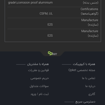
(جنس بدنه)
grade\,corrosion proof aluminium
Certifications
(گواهینامه‌ها)
CSFM, UL
Manufacture
(سازنده)
E2S
Manufacture
(سازنده)
E2S
همراه با کیوپیکت
همراه با مشتریان
مجله تخصصی Qpket
قوانین و مقررات
تماس با ما
حریم خصوصی
درباره ما
سوالات متداول
گالری
ثبت نام / ورود
دسترسی سریع