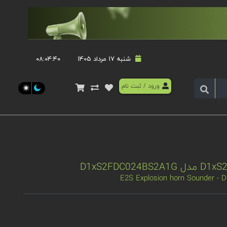
شنبه 17 مرداد 1405
۰۸:۰۴:۴۰
ورود
/
ثبت نام
E2S Explosion horn Sounder -