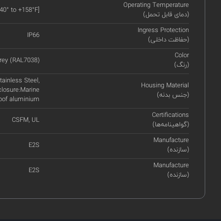
Operating Temperature
-40° to +158°F]
(دمای قابل تحمل)
Ingress Protection
IP66
(حفاظت داخلی)
Color
rey (RAL7038)
(رنگ)
ainless Steel,
Housing Material
closure:Marine
(جنس بدنه)
roof aluminium
Certifications
CSFM, UL
(گواهینامه‌ها)
Manufacture
E2S
(سازنده)
Manufacture
E2S
(سازنده)