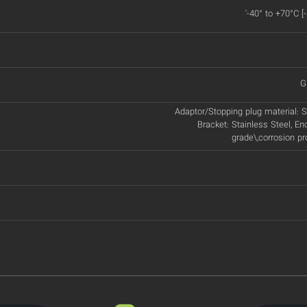
'-40° to +70°C [
G
Adaptor/Stopping plug material: St
Bracket: Stainless Steel, En
grade\,corrosion p