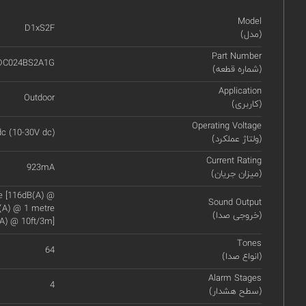
Model
D1xS2F
(مدل)
Part Number
DC024BS2A1G
(شماره قطعه)
Application
Outdoor
(کاربری)
Operating Voltage
c (10-30V dc)
(ولتاژ عملکرد)
Current Rating
923mA
(میزان جریان)
re [116dB(A) @
Sound Output
B(A) @ 1 metre
(خروجی صدا)
A) @ 10ft/3m]
Tones
64
(انواع صدا)
Alarm Stages
4
(سطح هشدار)