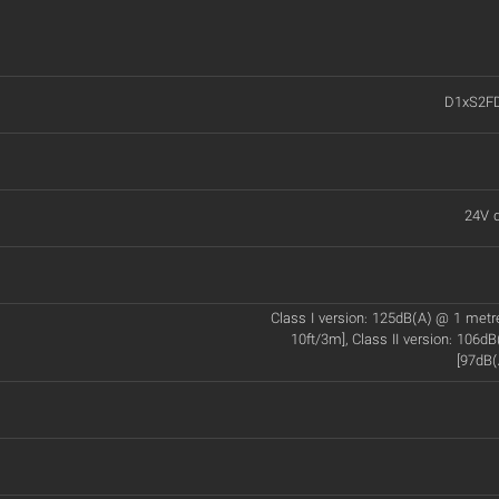
D1xS2F
24V d
Class I version: 125dB(A) @ 1 met
10ft/3m], Class II version: 106d
[97dB(