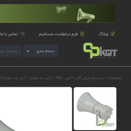
وبلاگ
فرم درخواست مستقیم
تماس با ما
دسته بندی
محصولات
/
سیستم پایش گاز و آتش - F&G
/
آژیر ضد انفجار
/
آژیر ضد انفجارE2S سری D1xS2F مدل D1xS2FDC024BS2A1G