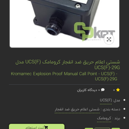
شستی اعلام حریق ضد انفجار کرومامک UCS(F) مدل
UCS(F)-29G
Kromamec Explosion Proof Manual Call Point - UCS(F) -
UCS(F)-29G
0
0 دیدگاه کاربران
مدل:
UCS(F)
دسته بندی :
شستی اعلام حریق ضد انفجار
برند :
کرومامک
ثبت استعلام