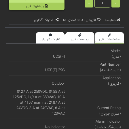
+
-
پیشنهاد فنی
مقایسه
افزودن به علاقمندی ها
اشتراک گذاری
مشخصات فنی
پیوست فنی
نظرات کاربران
Model
(مدل)
UCS(F)
Part Number
(شماره قطعه)
UCS(F)-29G
Application
(کاربری)
Outdoor
0\,27 A at 250VDC, 0\,55 A at
125VDC, 1\,9 A at 380VAC, 10 A
at 415V nominal, 2\,87 A at
24VDC, 3 A at 240VAC, 6 A at
Current Rating
(میزان جریان)
120VAC
Alarm Indicator
(نمایشگر هشدار)
No Indicator