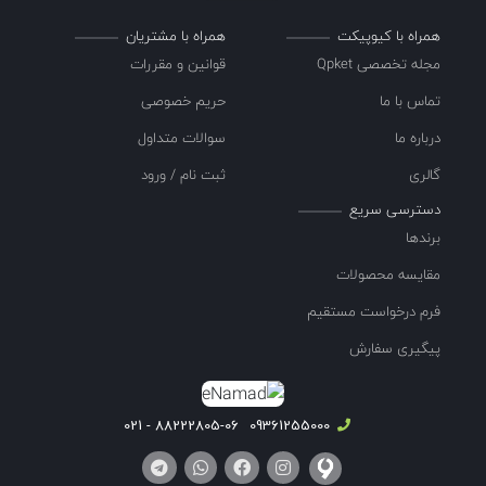
همراه با کیوپیکت
همراه با مشتریان
مجله تخصصی Qpket
قوانین و مقررات
تماس با ما
حریم خصوصی
درباره ما
سوالات متداول
گالری
ثبت نام / ورود
دسترسی سریع
برندها
مقایسه محصولات
فرم درخواست مستقیم
پیگیری سفارش
88222805-06 - 021
09361255000