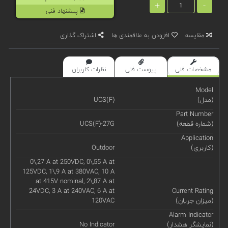
+
-
پیشنهاد فنی
مقایسه
افزودن به علاقمندی ها
اشتراک گذاری
مشخصات فنی
پیوست فنی
نظرات کاربران
Model
(مدل)
UCS(F)
Part Number
(شماره قطعه)
UCS(F)-27G
Application
(کاربری)
Outdoor
0\,27 A at 250VDC, 0\,55 A at
125VDC, 1\,9 A at 380VAC, 10 A
at 415V nominal, 2\,87 A at
24VDC, 3 A at 240VAC, 6 A at
Current Rating
(میزان جریان)
120VAC
Alarm Indicator
(نمایشگر هشدار)
No Indicator