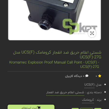
شستی اعلام حریق ضد انفجار کرومامک UCS(F) مدل
UCS(F)-27G
Kromamec Explosion Proof Manual Call Point - UCS(F) -
UCS(F)-27G
0
0 دیدگاه کاربران
مدل:
UCS(F)
دسته بندی :
شستی اعلام حریق ضد انفجار
برند :
کرومامک
ثبت استعلام