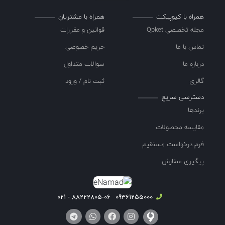
همراه با کیوپیکت
همراه با مشتریان
مجله تخصصی Qpket
قوانین و مقررات
تماس با ما
حریم خصوصی
درباره ما
سوالات متداول
گالری
ثبت نام / ورود
دسترسی سریع
برندها
مقایسه محصولات
فرم درخواست مستقیم
پیگیری سفارش
88222805-06 - 021
09361255000