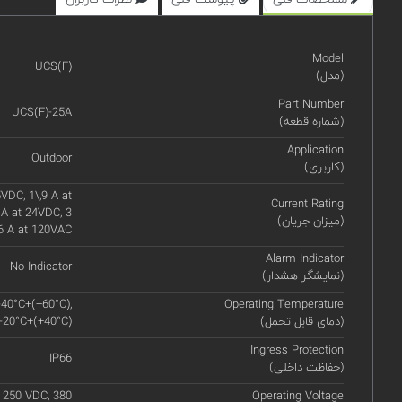
Model
UCS(F)
(مدل)
Part Number
UCS(F)-25A
(شماره قطعه)
Application
Outdoor
(کاربری)
VDC, 1\,9 A at
Current Rating
 A at 24VDC, 3
(میزان جریان)
6 A at 120VAC
Alarm Indicator
No Indicator
(نمایشگر هشدار)
-40°C+(+60°C),
Operating Temperature
(دمای قابل تحمل)
 -20°C+(+40°C)
Ingress Protection
IP66
(حفاظت داخلی)
 250 VDC, 380
Operating Voltage