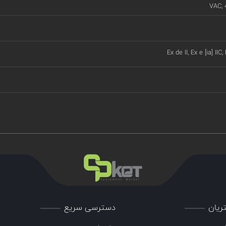
VAC, 
Ex de II, Ex e [ia] IIC,
ریان
دسترسی سریع