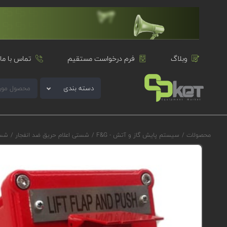
وبلاگ
فرم درخواست مستقیم
تماس با ما
دسته بندی
محصولات
/
سیستم پایش گاز و آتش - F&G
/
شستی اعلام حریق ضد انفجار
/
شستی 