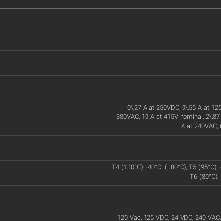
0\,27 A at 250VDC, 0\,55 A at 125
380VAC, 10 A at 415V nominal, 2\,87
A at 240VAC, 
T4 (130°C): -40°C+(+80°C), T5 (95°C): 
T6 (80°C):
120 Vac, 125 VDC, 24 VDC, 240 VAC,