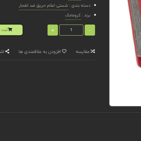
دسته بندی :
شستی اعلام حریق ضد انفجار
برند :
کرومامک
+
-
ثبت ا
مقایسه
افزودن به علاقمندی ها
اشت