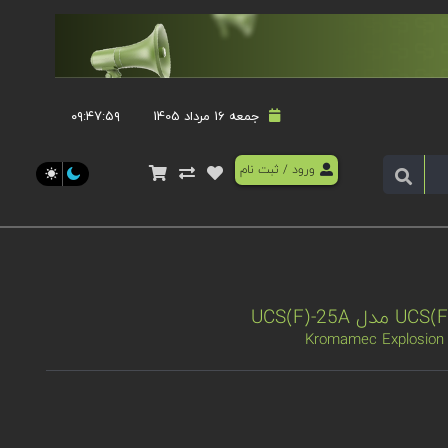
جمعه 16 مرداد 1405
۰۹:۴۷:۵۹
ورود
/
ثبت نام
Kromamec Explosion P