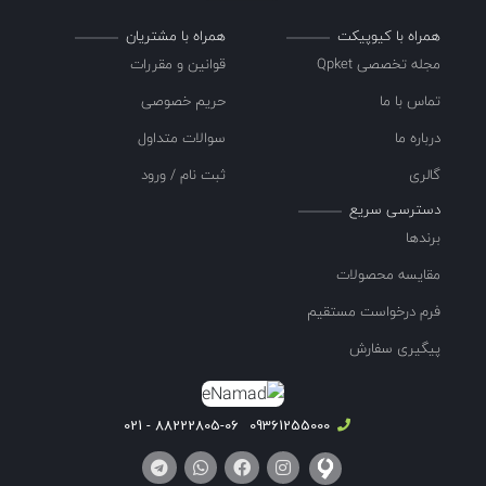
همراه با کیوپیکت
همراه با مشتریان
مجله تخصصی Qpket
قوانین و مقررات
تماس با ما
حریم خصوصی
درباره ما
سوالات متداول
گالری
ثبت نام / ورود
دسترسی سریع
برندها
مقایسه محصولات
فرم درخواست مستقیم
پیگیری سفارش
88222805-06 - 021
09361255000