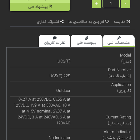
+
-
پیشنهاد فنی
مقایسه
افزودن به علاقمندی ها
اشتراک گذاری
مشخصات فنی
پیوست فنی
نظرات کاربران
Model
(مدل)
UCS(F)
Part Number
(شماره قطعه)
UCS(F)-22S
Application
(کاربری)
Outdoor
0\,27 A at 250VDC, 0\,55 A at
125VDC, 1\,9 A at 380VAC, 10 A
at 415V nominal, 2\,87 A at
24VDC, 3 A at 240VAC, 6 A at
Current Rating
(میزان جریان)
120VAC
Alarm Indicator
(نمایشگر هشدار)
No Indicator