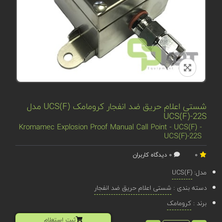
شستی اعلام حریق ضد انفجار کرومامک UCS(F) مدل
UCS(F)-22S
Kromamec Explosion Proof Manual Call Point - UCS(F) -
UCS(F)-22S
0
0 دیدگاه کاربران
مدل:
UCS(F)
دسته بندی :
شستی اعلام حریق ضد انفجار
برند :
کرومامک
ثبت استعلام