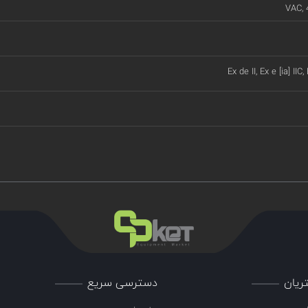
VAC, 
Ex de II, Ex e [ia] IIC,
ریان
دسترسی سریع