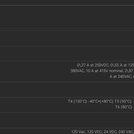
0\,27 A at 250VDC, 0\,55 A at 125
380VAC, 10 A at 415V nominal, 2\,87
A at 240VAC, 
T4 (130°C): -40°C+(+80°C), T5 (95°C): 
T6 (80°C):
120 Vac, 125 VDC, 24 VDC, 240 VAC,