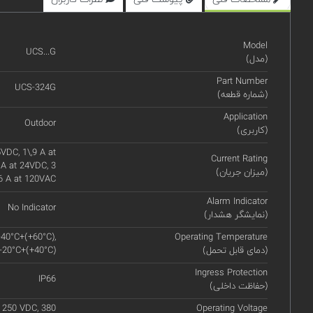
Model
UCS...G
(مدل)
Part Number
UCS-324G
(شماره قطعه)
Application
Outdoor
(کاربری)
VDC, 1\,9 A at
Current Rating
 A at 24VDC, 3
(میزان جریان)
6 A at 120VAC
Alarm Indicator
No Indicator
(نمایشگر هشدار)
-40°C+(+60°C),
Operating Temperature
(دمای قابل تحمل)
 -20°C+(+40°C)
Ingress Protection
IP66
(حفاظت داخلی)
 250 VDC, 380
Operating Voltage