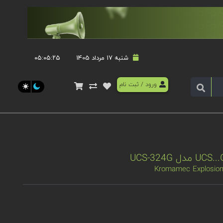
شنبه 17 مرداد 1405
۰۵:۰۵:۲۶
ورود
/
ثبت نام
Kromamec Explosion 