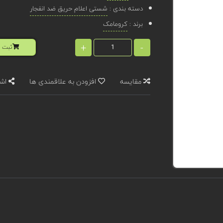
دسته بندی :
شستی اعلام حریق ضد انفجار
برند :
کرومامک
+
-
ثبت ا
مقایسه
افزودن به علاقمندی ها
اشت