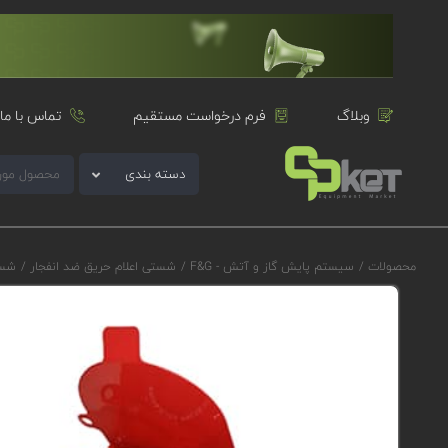
وبلاگ
فرم درخواست مستقیم
تماس با ما
دسته بندی
محصولات
/
سیستم پایش گاز و آتش - F&G
/
شستی اعلام حریق ضد انفجار
/
شستی 