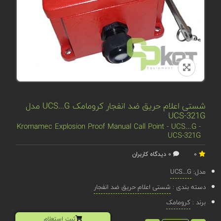
شستی اعلام حریق ضد انفجار کرومامک UCS...G مدل
UCS-321G
Kromamec Explosion Proof Manual Call Point - UCS...G -
UCS-321G
0
0 دیدگاه کاربران
مدل:
UCS...G
دسته بندی :
شستی اعلام حریق ضد انفجار
برند :
کرومامک
ثبت استعلام