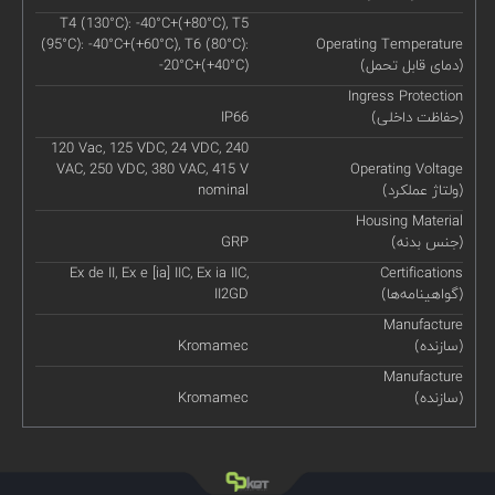
T4 (130°C): -40°C+(+80°C), T5
(95°C): -40°C+(+60°C), T6 (80°C):
Operating Temperature
(دمای قابل تحمل)
-20°C+(+40°C)
Ingress Protection
(حفاظت داخلی)
IP66
120 Vac, 125 VDC, 24 VDC, 240
VAC, 250 VDC, 380 VAC, 415 V
Operating Voltage
(ولتاژ عملکرد)
nominal
Housing Material
(جنس بدنه)
GRP
Ex de II, Ex e [ia] IIC, Ex ia IIC,
Certifications
(گواهینامه‌ها)
II2GD
Manufacture
(سازنده)
Kromamec
Manufacture
(سازنده)
Kromamec