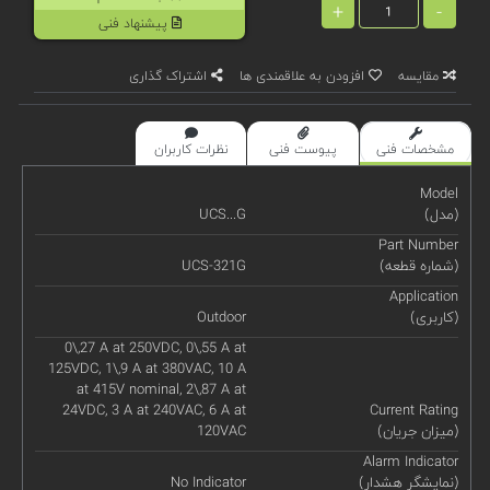
+
-
پیشنهاد فنی
مقایسه
افزودن به علاقمندی ها
اشتراک گذاری
مشخصات فنی
پیوست فنی
نظرات کاربران
Model
(مدل)
UCS...G
Part Number
(شماره قطعه)
UCS-321G
Application
(کاربری)
Outdoor
0\,27 A at 250VDC, 0\,55 A at
125VDC, 1\,9 A at 380VAC, 10 A
at 415V nominal, 2\,87 A at
24VDC, 3 A at 240VAC, 6 A at
Current Rating
(میزان جریان)
120VAC
Alarm Indicator
(نمایشگر هشدار)
No Indicator