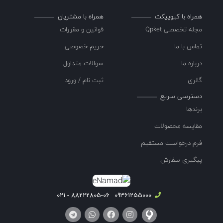
همراه با کیوپیکت
همراه با مشتریان
مجله تخصصی Qpket
قوانین و مقررات
تماس با ما
حریم خصوصی
درباره ما
سوالات متداول
گالری
ثبت نام / ورود
دسترسی سریع
برندها
مقایسه محصولات
فرم درخواست مستقیم
پیگیری سفارش
88222805-06 - 021
09361255000