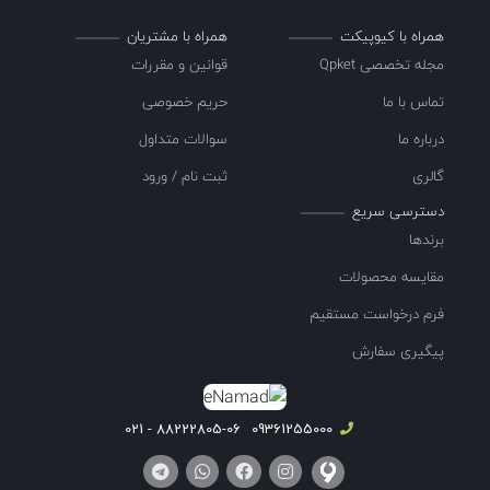
همراه با کیوپیکت
همراه با مشتریان
مجله تخصصی Qpket
قوانین و مقررات
تماس با ما
حریم خصوصی
درباره ما
سوالات متداول
گالری
ثبت نام / ورود
دسترسی سریع
برندها
مقایسه محصولات
فرم درخواست مستقیم
پیگیری سفارش
88222805-06 - 021
09361255000