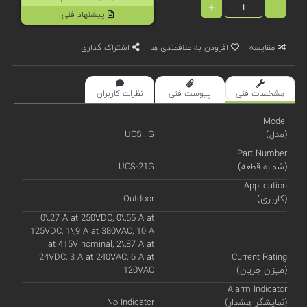
+
-
پیشنهاد فنی
مقایسه
افزودن به علاقمندی ها
اشتراک گذاری
مشخصات فنی
پیوست فنی
نظرات کاربران
Model
(مدل)
UCS...G
Part Number
(شماره قطعه)
UCS-21G
Application
(کاربری)
Outdoor
0\,27 A at 250VDC, 0\,55 A at
125VDC, 1\,9 A at 380VAC, 10 A
at 415V nominal, 2\,87 A at
24VDC, 3 A at 240VAC, 6 A at
Current Rating
(میزان جریان)
120VAC
Alarm Indicator
(نمایشگر هشدار)
No Indicator