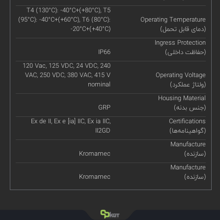
T4 (130°C): -40°C+(+80°C), T5
(95°C): -40°C+(+60°C), T6 (80°C):
Operating Temperature
(دمای قابل تحمل)
-20°C+(+40°C)
Ingress Protection
(حفاظت داخلی)
IP66
120 Vac, 125 VDC, 24 VDC, 240
VAC, 250 VDC, 380 VAC, 415 V
Operating Voltage
(ولتاژ عملکرد)
nominal
Housing Material
(جنس بدنه)
GRP
Ex de II, Ex e [ia] IIC, Ex ia IIC,
Certifications
(گواهینامه‌ها)
II2GD
Manufacture
(سازنده)
Kromamec
Manufacture
(سازنده)
Kromamec