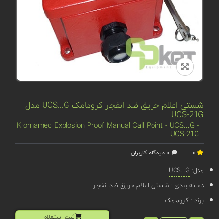
شستی اعلام حریق ضد انفجار کرومامک UCS...G مدل
UCS-21G
Kromamec Explosion Proof Manual Call Point - UCS...G -
UCS-21G
0
0 دیدگاه کاربران
مدل:
UCS...G
دسته بندی :
شستی اعلام حریق ضد انفجار
برند :
کرومامک
ثبت استعلام