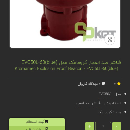
فلاشر ضد انفجار کرومامک مدل EVC50L-60(blue)
Kromamec Explosion Proof Beacon - EVC50L-60(blue)
0
0 دیدگاه کاربران
مدل:
EVC50/L
دسته بندی :
فلاشر ضد انفجار
برند :
کرومامک
ثبت استعلام
+
-
پیشنهاد فنی