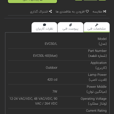
مقایسه
افزودن به علاقمندی ها
اشتراک گذاری
مشخصات فنی
پیوست فنی
نظرات کاربران
Model
(مدل)
EVC50/L
Part Number
(شماره قطعه)
EVC50L-60(blue)
Application
(کاربری)
Outdoor
Lamp Power
(قدرت لامپ)
420 cd
Power Middle
(میانگین توان)
7W
12-24 VAC/VDC, 48 VAC/VDC, 90
Operating Voltage
(ولتاژ عملکرد)
VAC / 264 VDC
Current Rating