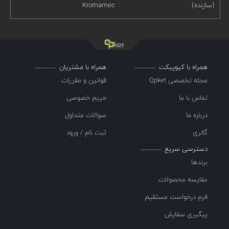
(سازنده)
Kromamec
همراه با کیوپیکت
همراه با مشتریان
مجله تخصصی Qpket
قوانین و مقررات
تماس با ما
حریم خصوصی
درباره ما
سوالات متداول
گالری
ثبت نام / ورود
دسترسی سریع
برندها
مقایسه محصولات
فرم درخواست مستقیم
پیگیری سفارش