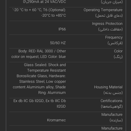
(میزان جریان)
0\,290mA at 24 VAC/VDC
'-20 °C to + 60 °C, T6 (Optional):
Operating Temperature
(دمای قابل تحمل)
-20°C to +85°C
Ingress Protection
(حفاظت داخلی)
IP66
Frequency
(فرکانس)
50/60 HZ
Body: RED RAL 3000 / Other
Color
(رنگ)
color on request, LED Color: blue
Glass Sealed: Shock and
Temperature Resistant
Borosilicate Glass, Hardware:
Stainless Steel, Low copper
content Aluminium alloy, Shade
Housing Material
(جنس بدنه)
Ring: Aluminium
Ex db IIC Gb II2GD, Ex tb IIIC Db
Certifications
(گواهینامه‌ها)
II2GD
Manufacture
(سازنده)
Kromamec
Manufacture