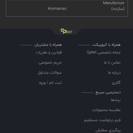
Manufacture
(سازنده)
Kromamec
همراه با کیوپیکت
همراه با مشتریان
مجله تخصصی Qpket
قوانین و مقررات
تماس با ما
حریم خصوصی
درباره ما
سوالات متداول
گالری
ثبت نام / ورود
دسترسی سریع
برندها
مقایسه محصولات
فرم درخواست مستقیم
پیگیری سفارش