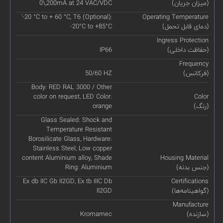
(میزان جریان)
0\,200mA at 24 VAC/VDC
'-20 °C to + 60 °C, T6 (Optional):
Operating Temperature
(دمای قابل تحمل)
-20°C to +85°C
Ingress Protection
(حفاظت داخلی)
IP66
Frequency
(فرکانس)
50/60 HZ
Body: RED RAL 3000 / Other
color on request, LED Color:
Color
(رنگ)
orange
Glass Sealed: Shock and
Temperature Resistant
Borosilicate Glass, Hardware:
Stainless Steel, Low copper
content Aluminium alloy, Shade
Housing Material
(جنس بدنه)
Ring: Aluminium
Ex db IIC Gb II2GD, Ex tb IIIC Db
Certifications
(گواهینامه‌ها)
II2GD
Manufacture
(سازنده)
Kromamec