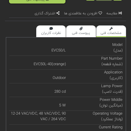
مقایسه
افزودن به علاقمندی ها
اشتراک گذاری
مشخصات فنی
پیوست فنی
نظرات کاربران
Model
(مدل)
EVC50/L
Part Number
(شماره قطعه)
EVC50L-40(orange)
Application
(کاربری)
Outdoor
Lamp Power
(قدرت لامپ)
280 cd
Power Middle
(میانگین توان)
5 W
12-24 VAC/VDC, 48 VAC/VDC, 90
Operating Voltage
(ولتاژ عملکرد)
VAC / 264 VDC
Current Rating