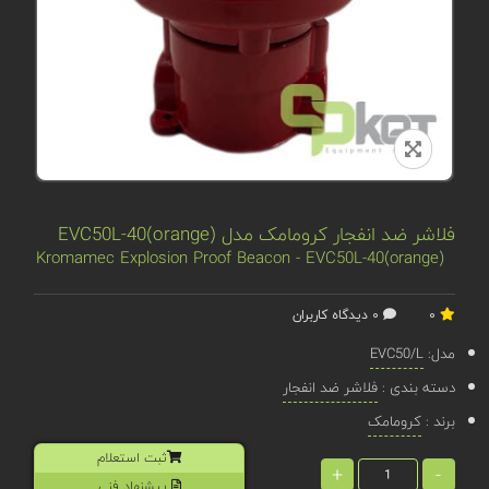
فلاشر ضد انفجار کرومامک مدل EVC50L-40(orange)
Kromamec Explosion Proof Beacon - EVC50L-40(orange)
0
0 دیدگاه کاربران
مدل:
EVC50/L
دسته بندی :
فلاشر ضد انفجار
برند :
کرومامک
ثبت استعلام
+
-
پیشنهاد فنی