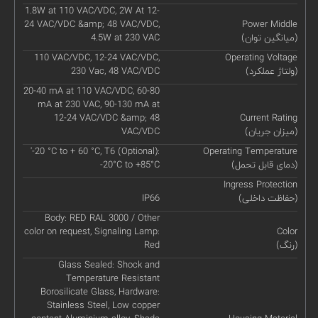
1.8W at 110 VAC/VDC, 2W At 12-
24 VAC/VDC &amp; 48 VAC/VDC,
Power Middle
(میانگین توان)
4.5W at 230 VAC
110 VAC/VDC, 12-24 VAC/VDC,
Operating Voltage
(ولتاژ عملکرد)
230 Vac, 48 VAC/VDC
20-40 mA at 110 VAC/VDC, 60-80
mA at 230 VAC, 90-130 mA at
12-24 VAC/VDC &amp; 48
Current Rating
(میزان جریان)
VAC/VDC
'-20 °C to + 60 °C, T6 (Optional):
Operating Temperature
(دمای قابل تحمل)
-20°C to +85°C
Ingress Protection
(حفاظت داخلی)
IP66
Body: RED RAL 3000 / Other
color on request, Signaling Lamp:
Color
(رنگ)
Red
Glass Sealed: Shock and
Temperature Resistant
Borosilicate Glass, Hardware:
Stainless Steel, Low copper