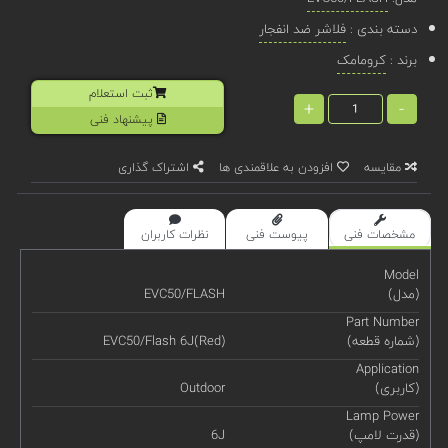
دسته بندی :
فلاشر ضد انفجار
برند :
کرومامک
ثبت استعلام
+
-
پیشنهاد فنی
مقایسه
افزودن به علاقمندی ها
اشتراک گذاری
مشخصات فنی
پیوست فنی
نظرات کاربران
Model
(مدل)
EVC50/FLASH
Part Number
(شماره قطعه)
EVC50/Flash 6J(Red)
Application
(کاربری)
Outdoor
Lamp Power
(قدرت لامپ)
6J