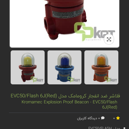
فلاشر ضد انفجار کرومامک مدل EVC50/Flash 6J(Red)
Kromamec Explosion Proof Beacon - EVC50/Flash
6J(Red)
0
0 دیدگاه کاربران
مدل:
EVC50/FLASH