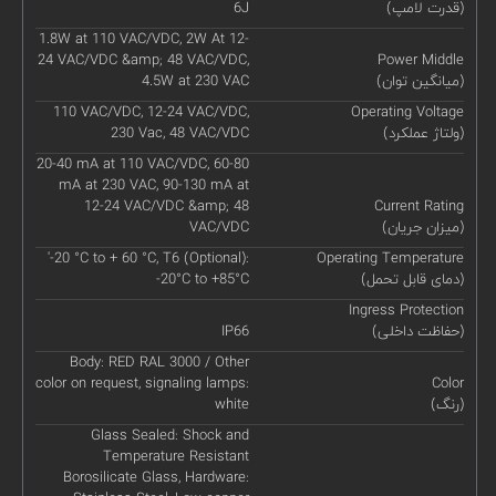
(قدرت لامپ)
6J
1.8W at 110 VAC/VDC, 2W At 12-
24 VAC/VDC &amp; 48 VAC/VDC,
Power Middle
(میانگین توان)
4.5W at 230 VAC
110 VAC/VDC, 12-24 VAC/VDC,
Operating Voltage
(ولتاژ عملکرد)
230 Vac, 48 VAC/VDC
20-40 mA at 110 VAC/VDC, 60-80
mA at 230 VAC, 90-130 mA at
12-24 VAC/VDC &amp; 48
Current Rating
(میزان جریان)
VAC/VDC
'-20 °C to + 60 °C, T6 (Optional):
Operating Temperature
(دمای قابل تحمل)
-20°C to +85°C
Ingress Protection
(حفاظت داخلی)
IP66
Body: RED RAL 3000 / Other
color on request, signaling lamps:
Color
(رنگ)
white
Glass Sealed: Shock and
Temperature Resistant
Borosilicate Glass, Hardware: