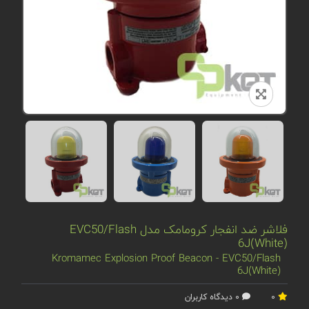
فلاشر ضد انفجار کرومامک مدل EVC50/Flash
6J(White)
Kromamec Explosion Proof Beacon - EVC50/Flash
6J(White)
0
0 دیدگاه کاربران