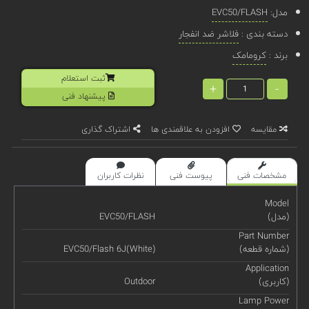
مدل:
EVC50/FLASH
دسته بندی :
فلاشر ضد انفجار
برند :
کرومامک
ثبت استعلام
+
-
پیشنهاد فنی
مقایسه
افزودن به علاقمندی ها
اشتراک گذاری
مشخصات فنی
پیوست فنی
نظرات کاربران
Model
(مدل)
EVC50/FLASH
Part Number
(شماره قطعه)
EVC50/Flash 6J(White)
Application
(کاربری)
Outdoor
Lamp Power