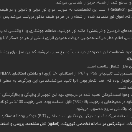
وگانه‌ است.به این معنی که، امواج نور متصاعد شده از شعله را در هر دو طیف مذکور دریافت م
ز منابع کاذب تولید اشعه‌های فروسرخ و فرابنفش ( مانند نور خورشید، صاعقه، جوشکاری و...) و
:
ی قابل اشتعال مناسب است.
C
ن می‌دهد.بعلاوه این دتکتور از استاندارهایی چون IECEx، ATEX و FM برخوردار بوده که ضد انفجار بودن آنرا تایید می‌
ده کنید.
تعبیه شده در دریچه‌ی دید این تجهیز از یخ‌زدگی و بخارگرفتگی آن حتی در دمای -55 درجه جلوگیری می‌کند.این ا
س در سامانه تخصصی کیوپیکت (qpket) قابل مشاهده، بررسی و استعلام قیمت هستند.