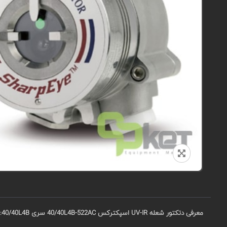
معرفی دتکتور شعله UV-IR اسپکترکس
40/40L4B-522AC
سری 40/40
L4B
: