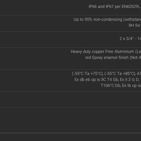
IP66 and IP67 per EN60529\
Up to 95% non-condensing (withstan
RH for
2 x 3/4" - 
Heavy duty copper Free Aluminium (Le
red Epoxy enamel finish (Not A
(-55°C Ta +75°C), (-55°C Ta +85°C), A
Ex db eb op is IIC T4 Gb, Ex II 2 G D, 
T106°C Db, Ex tb op is