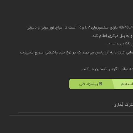
دتکتور شعله اسپکترکس سری 40/40L4B مدل 40/40L4B-522AC دارای سنسورهای UV و IR است تا امواج نور مرئی و نامرئی
به پنل مرکزی اعلام کند.
در کمتر از 5 ثانیه حریق را شناسایی کرده و به آن پاسخ می‌دهد که در نوع خود واکنشی سریع محسوب
ستعلام
پیشنهاد فنی
راک گذاری