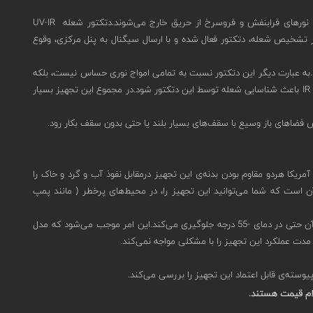
همانطور که می‌دانید، یکی از روش‌های انتقال حرارت ناشی از آتش، تشعشع (Radiation) است.این تشعشعات به صورت امواج نور مرئی و نامرئی و در طیف نورهای فرابنفش و فروسرخ از حریق خارج می‌شوند.دتکتور شعله UV-IR
ی‌کند.پس از تشخیص شعله، دتکتور فعال شده و با ارسال سیگنال به پنل مرکزی، وقوع
اکنشی ندارد.به عبارت دیگر این دتکتور نسبت به تمامی امواج نوری حساس نیست، بلکه
فقط برای طیفی که از جانب شعله ساطع می‌شود وارد حالت هشدار شده و به پنل، اعلام خطر می‌کند.همچنین دریافت همزمان انرژی تابشی از هر دو حسگر UV و IR باعث شناسایی شعله توسط این دتکتور شود.در مجموع این تجهیز بسیار
40/40L4B-522A با بدنه‌ی آلومینیومی سبک طراحی شده‌است.دریافت تاییدیه‌ی IP66 و IP67 از استاندارد EN (اروپا) و داشتن استاندارد NEMA آمریکا هردو مقاوم بودن بدنه‌ی این تجهیز درمقابل نفوذ آب و گرد و خاک را
کنند.تمامی این ویژگی‌ها به معنی آن است که شما می‌توانید این تجهیز را، در محیط‌های پرخطر ( مانند پمپ
مر موجب می‌شود که مدل