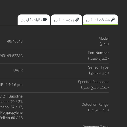
مشخصات فنی
پیوست فنی
نظرات کاربران
Model
40/40L4B
(مدل)
Part Number
/40L4B-522AC
(شماره قطعه)
Sensor Type
UV/IR
(نوع سنسور)
Spectral Response
IR: 4.4-4.6 μm
(طیف پاسخ دهی)
/ 21, Gasoline
rosene 70 / 21,
Detection Range
hanol 57 / 17,
(بازه سنجش)
 Polypropylene
Pellets 60 / 18