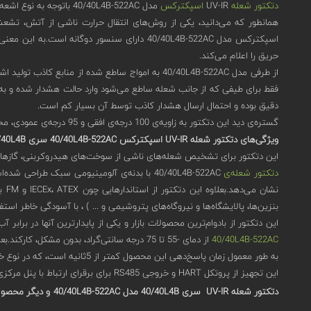
دتکتور شعله
UV-IR
اسپکترکس
مدل 40/40L4B-522AC باتوجه به نوع اشعه‌ی ساطع شده از شعله، حریق را شناسایی می‌کند.
اسپکترکس مدل 40/40L4B-522AC دارای سنسور د
حریق را اعلام می‌کند.
از طرفی مدل 40/40L4B-522AC به امواج ساطع شده ا
دقیق بوده و احتمال ارسال هشدار کاذب توسط آن بسیار کم است.
گستره‌ی دید این دتکتور به زاویه‌ی 100 درجه‌ی افقی و 95 درجه‌ی عمودی، محدود شده‌است.این محدوده‌ی دید نسبتاً وسیع سبب می‌شود که این مدل برای پوشش فضاهای باز وسیع با سقف‌های بسیار بلند یا حتی بدون سقف بکار ‌رود.
ویژگی‌های دتکتور شعله UV-IR
اسپکترکس 40/40L4B-522AC
سری
40/40
L4B
این دتکتور برای تشخیص شعله‌های ناشی از سوخت‌های هیدروکربنی، گازها
دتکتور شعله‌ی
نشا
بنزین‌ها، پالایشگاه‌ها و نیروگاه‌های پتروشیمی و ... ) ، با آسودگی خاطر استفا
این دتکتور از بادوام‌ترین محصولات بازار و یکی از پایدارترین آنها در برابر آب وهوا است.گرمکن 
40/40L4B-522AC
از دمای -55 تا 75 درجه سانتی‌گراد، بدون مشکل، کارکند.بعلاوه در محیط‌هایی با رطوبت بالا (95%) قابل استفاده بوده، حتی رطوبت 100% در کوتاه مدت عملکرد این تجهیز را با مشکلی مواجه نمی‌کند.
به طور معمول زمان پاسخ‌دهی این محصول کمتر از 5ثانیه است، که در نوع خود واکنشی سریع محسوب می‌شود.
این تجهیز از پروتکل HART و خروجی RS485 برای برقرای ارتباط با پنل مرکزی استفاده می‌کند.قابلیت‌ دیگر این دتکتور تست داخلی (BIT) خودکار بوده که عملکرد پیوسته‌ی قابل اعتماد این تجهیز را بررسی می‌کند.
دتکتور شعله
UV-IR
سری 40/40
L4B
مدل 40/40L4B-522AC
و دیگر محصولات اسپکترک