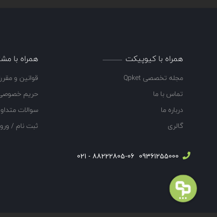
همراه با کیوپیکت
همراه با مشت
مجله تخصصی Qpket
قوانین و مقرر
تماس با ما
حریم خصوصی
درباره ما
سوالات متداو
گالری
ثبت نام / ورو
88222805-06 - 021
09361255000