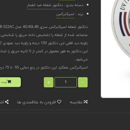
دسته بندی :
دتکتور شعله ضد انفجار
برند :
اسپکترکس
متصاعد شده از شعله را تشخیص داده، حریق را شناسایی و 
زاویه دید افقی این دتکتور 100 درجه و زاویه دید عمودی آن 95 درجه است.
این دتکتور به طور معمول 
می‌شود..
اسپکترکس عملکرد این دتکتور در رنج دمایی 55- تا 75 درجه سانتی گراد را تضمین می‌کند.
+
-
ثبت ا
مقایسه
افزودن به علاقمندی ها
اشت