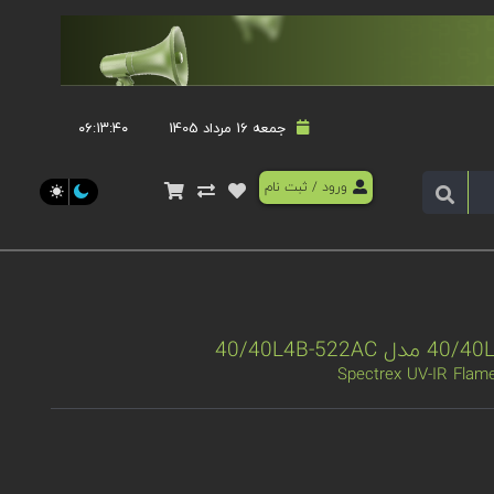
جمعه 16 مرداد 1405
۰۶:۱۳:۴۱
ورود
/
ثبت نام
Spectrex UV-IR Flam