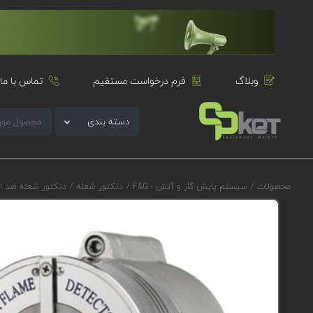
وبلاگ
فرم درخواست مستقیم
تماس با ما
دسته بندی
محصولات
/
سیستم پایش گاز و آتش - F&G
/
دتکتور شعله
/
دتکتور شعله ضد ا