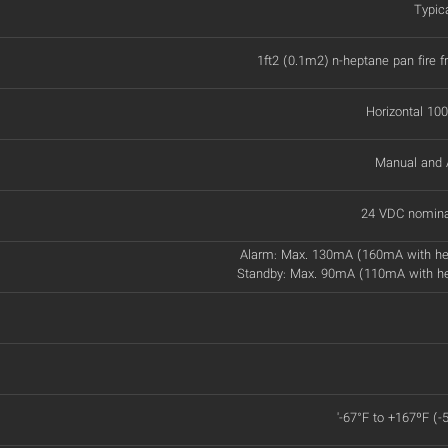
Typic
1ft2 (0.1m2) n-heptane pan fire 
Horizontal 100
Manual and 
24 VDC nomina
Alarm: Max. 130mA (160mA with he
Standby: Max. 90mA (110mA with h
'-67°F to +167ºF (-