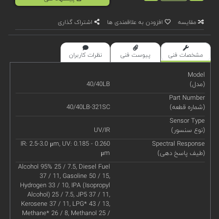
مقایسه
افزودن به علاقمندی ها
اشتراک گذاری
مشخصات فنی
پیوست فنی
نظرات کاربران
Model
(مدل)
40/40LB
Part Number
(شماره قطعه)
40/40LB-321SC
Sensor Type
(نوع سنسور)
UV/IR
IR: 2.5-3.0 μm, UV: 0.185 - 0.260
Spectral Response
(طیف پاسخ دهی)
μm
Alcohol 95% 25 / 7.5, Diesel Fuel
37 / 11, Gasoline 50 / 15,
Hydrogen 33 / 10, IPA (Isopropyl
Alcohol) 25 / 7.5, JP5 37 / 11,
Kerosene 37 / 11, LPG* 43 / 13,
Methane* 26 / 8, Methanol 25 /