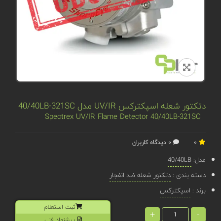
دتکتور شعله اسپکترکس UV/IR مدل 40/40LB-321SC
Spectrex UV/IR Flame Detector 40/40LB-321SC
0
0 دیدگاه کاربران
مدل:
40/40LB
دسته بندی :
دتکتور شعله ضد انفجار
برند :
اسپکترکس
ثبت استعلام
+
-
پیشنهاد فنی