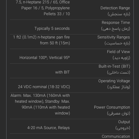
7.5, n-Heptane 215 / 65, Office
Paper 16 / 5, Polypropylene
Detection Range
(بازه سنجش)
Pellets 33 / 10
Response Time
(زمان پاسخ دهی)
Typically 5 seconds
1 ft2 (0.1m2) n-heptane pan fire
Sensitivity Ranges
(بازه حساسیت)
from 50 ft (15m)
Field of View
(زاویه دید)
Horizontal 100º; Vertical 95º
Built-in-Test (BIT)
(تست داخلی)
with BIT
Operating Voltage
(ولتاژ عملکرد)
24 VDC nominal (18-32 VDC)
Alarm: Max. 130mA (160mA with
heated window), Standby: Max.
90mA (110mA with heated
Power Consumption
(توان مصرفی)
window)
Output
(خروجی)
4-20 mA Source, Relays
Communication