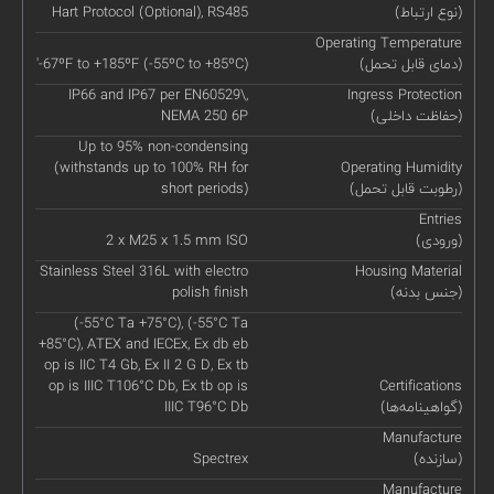
(نوع ارتباط)
Hart Protocol (Optional), RS485
Operating Temperature
(دمای قابل تحمل)
'-67ºF to +185ºF (-55ºC to +85ºC)
IP66 and IP67 per EN60529\,
Ingress Protection
(حفاظت داخلی)
NEMA 250 6P
Up to 95% non-condensing
(withstands up to 100% RH for
Operating Humidity
(رطوبت قابل تحمل)
short periods)
Entries
(ورودی)
2 x M25 x 1.5 mm ISO
Stainless Steel 316L with electro
Housing Material
(جنس بدنه)
polish finish
(-55°C Ta +75°C), (-55°C Ta
+85°C), ATEX and IECEx, Ex db eb
op is IIC T4 Gb, Ex II 2 G D, Ex tb
op is IIIC T106°C Db, Ex tb op is
Certifications
(گواهینامه‌ها)
IIIC T96°C Db
Manufacture
(سازنده)
Spectrex
Manufacture