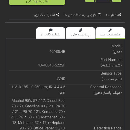
پیشنهاد فنی
مقایسه
افزودن به علاقمندی ها
اشتراک گذاری
مشخصات فنی
پیوست فنی
نظرات کاربران
Model
(مدل)
40/40L4B
Part Number
(شماره قطعه)
40/40L4B-522SF
Sensor Type
(نوع سنسور)
UV/IR
UV: 0.185 - 0.260 μm; IR: 4.4-4.6
Spectral Response
(طیف پاسخ دهی)
μm
Alcohol 95% 57 / 17, Diesel Fuel
70 / 21, Gasoline 93 / 28, IPA 70
/ 21, JP5 70 / 21, Kerosene 70 /
21, LPG * 60 / 18, Methane* 60 /
18, Methanol 57 / 17, n-Heptane
93 / 28, Office Paper 33/10,
Detection Range