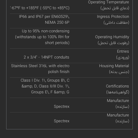
Operating Temperature
(دمای قابل تحمل)
'-67ºF to +185ºF (-55ºC to +85ºC)
IP66 and IP67 per EN60529\,
Ingress Protection
(حفاظت داخلی)
NEMA 250 6P
Up to 95% non-condensing
(withstands up to 100% RH for
Operating Humidity
(رطوبت قابل تحمل)
short periods)
Entries
(ورودی)
2 x 3/4" - 14NPT conduits
Stainless Steel 316L with electro
Housing Material
(جنس بدنه)
polish finish
Class I Div. 1\, Groups B\, C
&amp; D, Class II/III Div. 1\,
Certifications
(گواهینامه‌ها)
Groups E\, F &amp; G
Manufacture
(سازنده)
Spectrex
Manufacture
(سازنده)
Spectrex