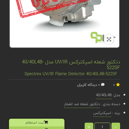
دتکتور شعله اسپکترکس UV/IR مدل 40/40L4B-
522SF
Spectrex UV/IR Flame Detector 40/40L4B-522SF
0
0 دیدگاه کاربران
مدل:
40/40L4B
دسته بندی :
دتکتور شعله ضد انفجار
برند :
اسپکترکس
ثبت استعلام
+
-