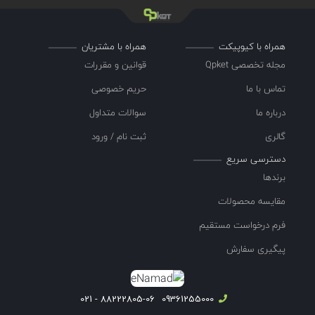
همراه با کیوپیکت
همراه با مشتریان
مجله تخصصی Qpket
قوانین و مقررات
تماس با ما
حریم خصوصی
درباره ما
سوالات متداول
گالری
ثبت نام / ورود
دسترسی سریع
برندها
مقایسه محصولات
فرم درخواست مستقیم
پیگیری سفارش
88222805-06 - 021
09361255000