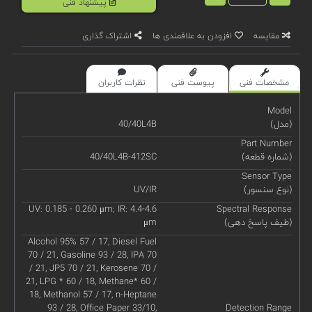
پیشنهاد فنی
مقایسه
افزودن به علاقمندی ها
اشتراک گذاری
مشخصات فنی
پیوست فنی
نظرات کاربران
Model
(مدل)
40/40L4B
Part Number
(شماره قطعه)
40/40L4B-412SC
Sensor Type
(نوع سنسور)
UV/IR
UV: 0.185 - 0.260 μm; IR: 4.4-4.6
Spectral Response
(طیف پاسخ دهی)
μm
Alcohol 95% 57 / 17, Diesel Fuel
70 / 21, Gasoline 93 / 28, IPA 70
/ 21, JP5 70 / 21, Kerosene 70 /
21, LPG * 60 / 18, Methane* 60 /
18, Methanol 57 / 17, n-Heptane
93 / 28, Office Paper 33/10,
Detection Range