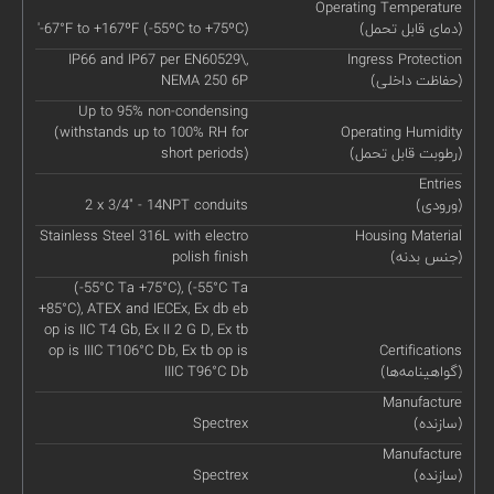
Operating Temperature
(دمای قابل تحمل)
'-67°F to +167ºF (-55ºC to +75ºC)
IP66 and IP67 per EN60529\,
Ingress Protection
(حفاظت داخلی)
NEMA 250 6P
Up to 95% non-condensing
(withstands up to 100% RH for
Operating Humidity
(رطوبت قابل تحمل)
short periods)
Entries
(ورودی)
2 x 3/4" - 14NPT conduits
Stainless Steel 316L with electro
Housing Material
(جنس بدنه)
polish finish
(-55°C Ta +75°C), (-55°C Ta
+85°C), ATEX and IECEx, Ex db eb
op is IIC T4 Gb, Ex II 2 G D, Ex tb
op is IIIC T106°C Db, Ex tb op is
Certifications
(گواهینامه‌ها)
IIIC T96°C Db
Manufacture
(سازنده)
Spectrex
Manufacture
(سازنده)
Spectrex