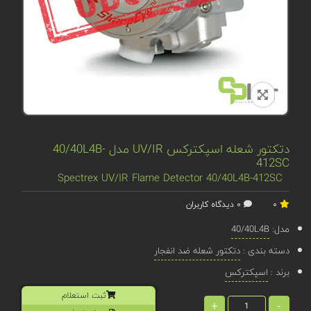
دتکتور شعله اسپکترکس UV/IR مدل 40/40L4B-
412SC
Spectrex UV/IR Flame Detector 40/40L4B-412SC
0
0 دیدگاه کاربران
مدل:
40/40L4B
دسته بندی :
دتکتور شعله ضد انفجار
برند :
اسپکترکس
ثبت استعلام
+
-