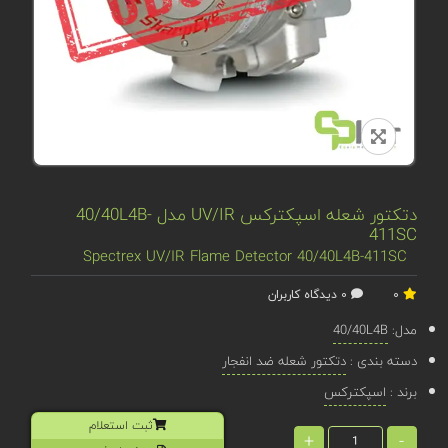
دتکتور شعله اسپکترکس UV/IR مدل 40/40L4B-
411SC
Spectrex UV/IR Flame Detector 40/40L4B-411SC
0
0 دیدگاه کاربران
مدل:
40/40L4B
دسته بندی :
دتکتور شعله ضد انفجار
برند :
اسپکترکس
ثبت استعلام
+
-