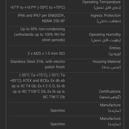
Operating Temperature
(دمای قابل تحمل)
'-67°F to +167ºF (-55ºC to +75ºC)
IP66 and IP67 per EN60529\,
Ingress Protection
(حفاظت داخلی)
NEMA 250 6P
Up to 95% non-condensing
(withstands up to 100% RH for
Operating Humidity
(رطوبت قابل تحمل)
short periods)
Entries
(ورودی)
2 x M25 x 1.5 mm ISO
Stainless Steel 316L with electro
Housing Material
(جنس بدنه)
polish finish
(-55°C Ta +75°C), (-55°C Ta
+85°C), ATEX and IECEx, Ex db eb
op is IIC T4 Gb, Ex II 2 G D, Ex tb
op is IIIC T106°C Db, Ex tb op is
Certifications
(گواهینامه‌ها)
IIIC T96°C Db
Manufacture
(سازنده)
Spectrex
Manufacture
(سازنده)
Spectrex