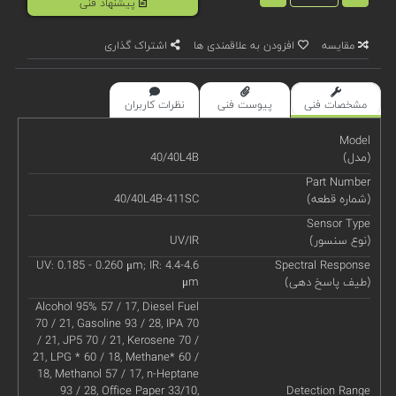
پیشنهاد فنی
مقایسه
افزودن به علاقمندی ها
اشتراک گذاری
مشخصات فنی
پیوست فنی
نظرات کاربران
Model
(مدل)
40/40L4B
Part Number
(شماره قطعه)
40/40L4B-411SC
Sensor Type
(نوع سنسور)
UV/IR
UV: 0.185 - 0.260 μm; IR: 4.4-4.6
Spectral Response
(طیف پاسخ دهی)
μm
Alcohol 95% 57 / 17, Diesel Fuel
70 / 21, Gasoline 93 / 28, IPA 70
/ 21, JP5 70 / 21, Kerosene 70 /
21, LPG * 60 / 18, Methane* 60 /
18, Methanol 57 / 17, n-Heptane
93 / 28, Office Paper 33/10,
Detection Range