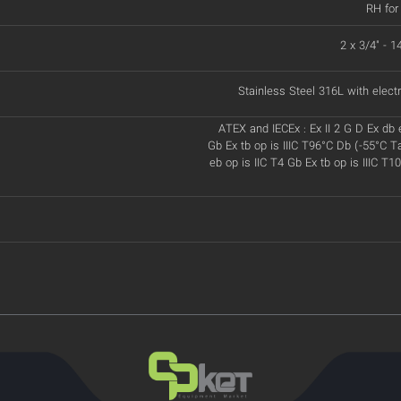
RH for
2 x 3/4" - 
Stainless Steel 316L with electr
ATEX and IECEx : Ex II 2 G D Ex db 
Gb Ex tb op is IIIC T96°C Db (-55°C T
eb op is IIC T4 Gb Ex tb op is IIIC T