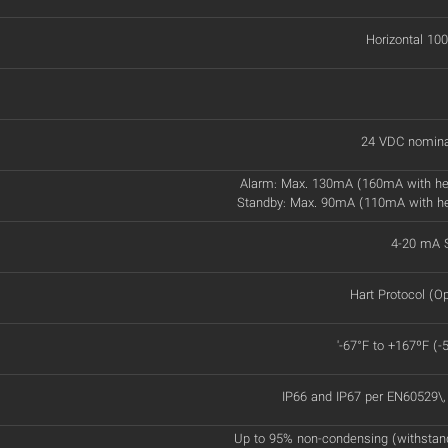
Horizontal 100
24 VDC nomina
Alarm: Max. 130mA (160mA with he
Standby: Max. 90mA (110mA with h
4-20 mA S
Hart Protocol (Op
'-67°F to +167ºF (-
IP66 and IP67 per EN60529\
Up to 95% non-condensing (withstan