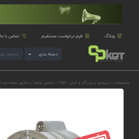
وبلاگ
فرم درخواست مستقیم
تماس با ما
دسته بندی
محصولات
/
سیستم پایش گاز و آتش - F&G
/
دتکتور شعله
/
دتکتور شعله ضد ا