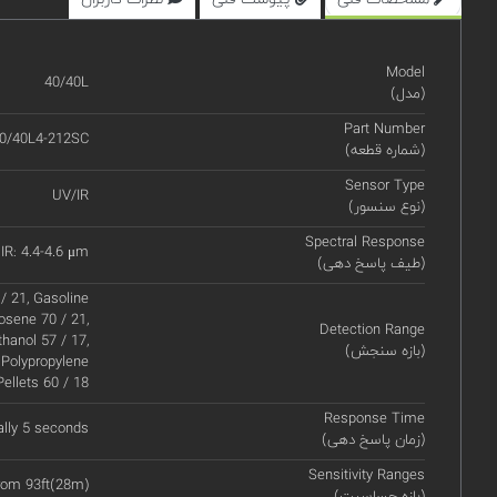
Model
40/40L
(مدل)
Part Number
0/40L4-212SC
(شماره قطعه)
Sensor Type
UV/IR
(نوع سنسور)
Spectral Response
IR: 4.4-4.6 μm
(طیف پاسخ دهی)
/ 21, Gasoline
rosene 70 / 21,
Detection Range
hanol 57 / 17,
(بازه سنجش)
 Polypropylene
Pellets 60 / 18
Response Time
ally 5 seconds
(زمان پاسخ دهی)
Sensitivity Ranges
from 93ft(28m)
(بازه حساسیت)