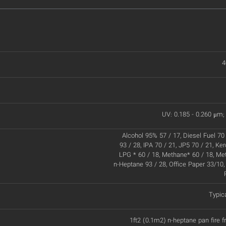
4
UV: 0.185 - 0.260 μm; 
Alcohol 95% 57 / 17, Diesel Fuel 70 
93 / 28, IPA 70 / 21, JP5 70 / 21, Ke
LPG * 60 / 18, Methane* 60 / 18, Met
n-Heptane 93 / 28, Office Paper 33/10,
Typic
1ft2 (0.1m2) n-heptane pan fire 