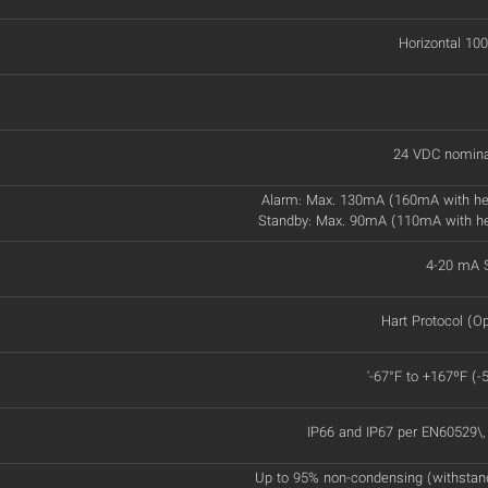
Horizontal 100
24 VDC nomina
Alarm: Max. 130mA (160mA with he
Standby: Max. 90mA (110mA with h
4-20 mA S
Hart Protocol (Op
'-67°F to +167ºF (-
IP66 and IP67 per EN60529\
Up to 95% non-condensing (withstan