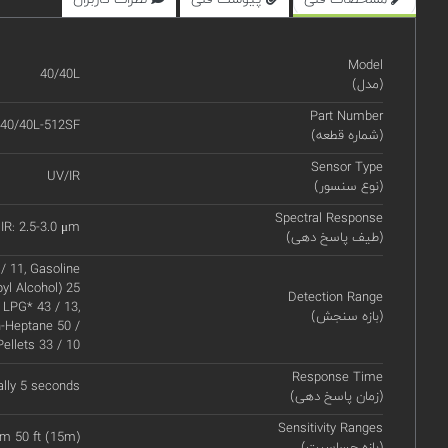
Model
40/40L
(مدل)
Part Number
40/40L-512SF
(شماره قطعه)
Sensor Type
UV/IR
(نوع سنسور)
Spectral Response
IR: 2.5-3.0 μm
(طیف پاسخ دهی)
 / 11, Gasoline
pyl Alcohol) 25
Detection Range
, LPG* 43 / 13,
(بازه سنجش)
n-Heptane 50 /
Pellets 33 / 10
Response Time
ally 5 seconds
(زمان پاسخ دهی)
Sensitivity Ranges
om 50 ft (15m)
(بازه حساسیت)