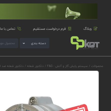
وبلاگ
فرم درخواست مستقیم
تماس با ما
دسته بندی
محصولات
/
سیستم پایش گاز و آتش - F&G
/
دتکتور شعله
/
دتکتور شعله ضد ا