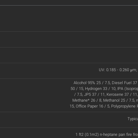
UV: 0.185 - 0.260 μm; 
Alcohol 95% 25 / 7.5, Diesel Fuel 37
50 / 15, Hydrogen 33 / 10, IPA (Isopro
/ 7.5, JP5 37 / 11, Kerosene 37 / 11
Methane* 26 / 8, Methanol 25 / 7.5, 
15, Office Paper 16 / 5, Polypropylene 
Typic
1 ft2 (0.1m2) n-heptane pan fire fr