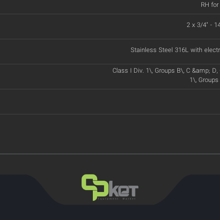
RH for
2 x 3/4" - 
Stainless Steel 316L with electr
Class I Div. 1\, Groups B\, C &amp; D, Cl
1\, Groups