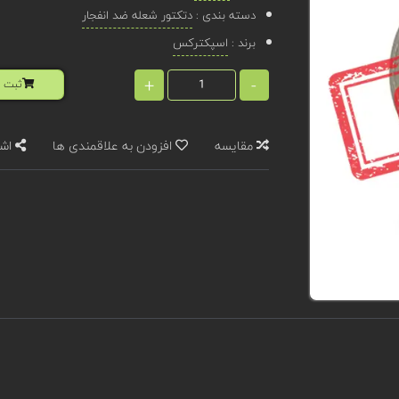
دسته بندی :
دتکتور شعله ضد انفجار
برند :
اسپکترکس
+
-
ثبت ا
مقایسه
افزودن به علاقمندی ها
اشت