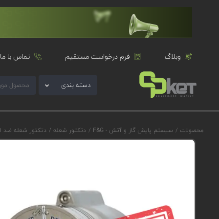
وبلاگ
فرم درخواست مستقیم
تماس با ما
دسته بندی
محصولات
/
سیستم پایش گاز و آتش - F&G
/
دتکتور شعله
/
دتکتور شعله ضد ا