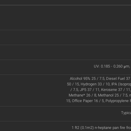
UV: 0.185 - 0.260 μm; 
Alcohol 95% 25 / 7.5, Diesel Fuel 37
50 / 15, Hydrogen 33 / 10, IPA (Isopro
/ 7.5, JP5 37 / 11, Kerosene 37 / 11
Methane* 26 / 8, Methanol 25 / 7.5, 
15, Office Paper 16 / 5, Polypropylene 
Typic
1 ft2 (0.1m2) n-heptane pan fire fr