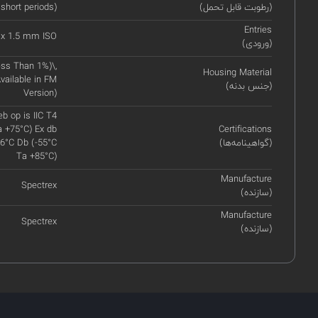
(رطوبت قابل تحمل)
 short periods)
Entries
 x 1.5 mm ISO
(ورودی)
ss Than 1%)\,
Housing Material
vailable in FM
(جنس بدنه)
Version)
eb op is IIC T4
a +75°C) Ex db
Certifications
(گواهینامه‌ها)
106°C Db (-55°C
Ta +85°C)
Manufacture
Spectrex
(سازنده)
Manufacture
Spectrex
(سازنده)