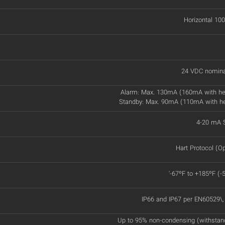
Horizontal 100
24 VDC nomina
Alarm: Max. 130mA (160mA with he
Standby: Max. 90mA (110mA with h
4-20 mA S
Hart Protocol (Op
'-67ºF to +185ºF (-
IP66 and IP67 per EN60529\
Up to 95% non-condensing (withstan