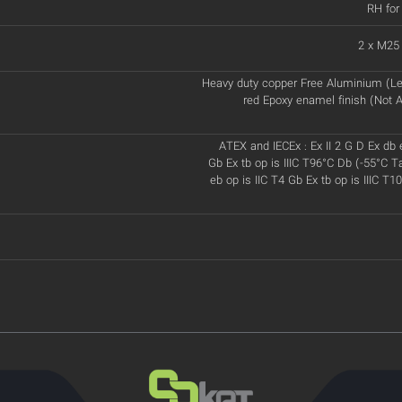
RH for
2 x M25
Heavy duty copper Free Aluminium (Le
red Epoxy enamel finish (Not A
ATEX and IECEx : Ex II 2 G D Ex db 
Gb Ex tb op is IIIC T96°C Db (-55°C T
eb op is IIC T4 Gb Ex tb op is IIIC T