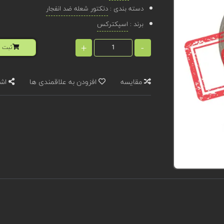
دسته بندی :
دتکتور شعله ضد انفجار
برند :
اسپکترکس
+
-
ثبت ا
مقایسه
افزودن به علاقمندی ها
اشت