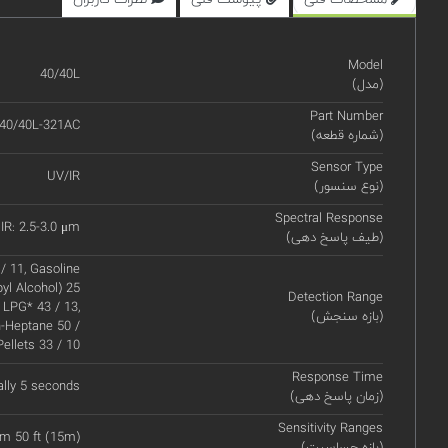
Model
40/40L
(مدل)
Part Number
40/40L-321AC
(شماره قطعه)
Sensor Type
UV/IR
(نوع سنسور)
Spectral Response
IR: 2.5-3.0 μm
(طیف پاسخ دهی)
 / 11, Gasoline
pyl Alcohol) 25
Detection Range
, LPG* 43 / 13,
(بازه سنجش)
n-Heptane 50 /
Pellets 33 / 10
Response Time
ally 5 seconds
(زمان پاسخ دهی)
Sensitivity Ranges
om 50 ft (15m)
(بازه حساسیت)