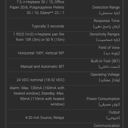
7.5, n-Heptane 50 / 15, Office
Paper 20/6, Polypropylene Pellets
Detection Range
(بازه سنجش)
33 / 10, Silane** 22 / 7
Response Time
(زمان پاسخ دهی)
Typically 3 seconds
1 ft2(0.1m2) n-heptane pan fire
Sensitivity Ranges
(بازه حساسیت)
from 15ft (5m) or 50 ft (15m)
Field of View
(زاویه دید)
Horizontal 100º; Vertical 95º
Built-in-Test (BIT)
(تست داخلی)
Manual and Automatic BIT
Operating Voltage
(ولتاژ عملکرد)
24 VDC nominal (18-32 VDC)
Alarm: Max. 130mA (160mA with
heated window), Standby: Max.
90mA (110mA with heated
Power Consumption
(توان مصرفی)
window)
Output
(خروجی)
4-20 mA Source, Relays
Communication