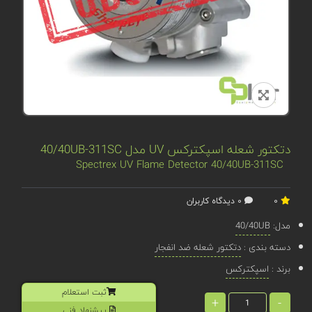
دتکتور شعله اسپکترکس UV مدل 40/40UB-311SC
Spectrex UV Flame Detector 40/40UB-311SC
0
0 دیدگاه کاربران
مدل:
40/40UB
دسته بندی :
دتکتور شعله ضد انفجار
برند :
اسپکترکس
ثبت استعلام
+
-
پیشنهاد فنی