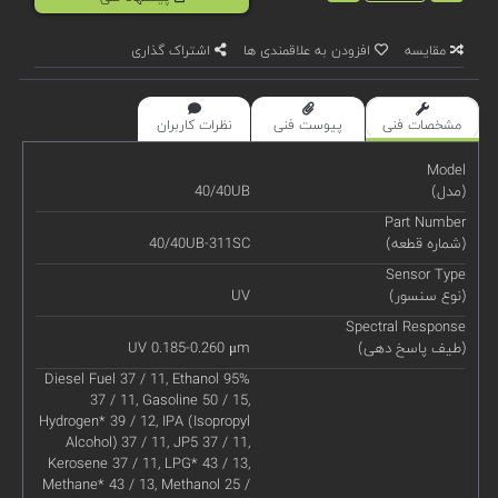
مقایسه
افزودن به علاقمندی ها
اشتراک گذاری
مشخصات فنی
پیوست فنی
نظرات کاربران
Model
(مدل)
40/40UB
Part Number
(شماره قطعه)
40/40UB-311SC
Sensor Type
(نوع سنسور)
UV
Spectral Response
(طیف پاسخ دهی)
UV 0.185-0.260 μm
Diesel Fuel 37 / 11, Ethanol 95%
37 / 11, Gasoline 50 / 15,
Hydrogen* 39 / 12, IPA (Isopropyl
Alcohol) 37 / 11, JP5 37 / 11,
Kerosene 37 / 11, LPG* 43 / 13,
Methane* 43 / 13, Methanol 25 /