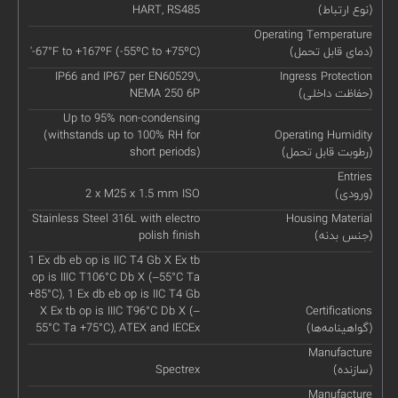
(نوع ارتباط)
HART, RS485
Operating Temperature
(دمای قابل تحمل)
'-67°F to +167ºF (-55ºC to +75ºC)
IP66 and IP67 per EN60529\,
Ingress Protection
(حفاظت داخلی)
NEMA 250 6P
Up to 95% non-condensing
(withstands up to 100% RH for
Operating Humidity
(رطوبت قابل تحمل)
short periods)
Entries
(ورودی)
2 x M25 x 1.5 mm ISO
Stainless Steel 316L with electro
Housing Material
(جنس بدنه)
polish finish
1 Ex db eb op is IIC T4 Gb X Ex tb
op is IIIC T106°C Db X (–55°C Ta
+85°C), 1 Ex db eb op is IIC T4 Gb
X Ex tb op is IIIC T96°C Db X (–
Certifications
(گواهینامه‌ها)
55°C Ta +75°C), ATEX and IECEx
Manufacture
(سازنده)
Spectrex
Manufacture