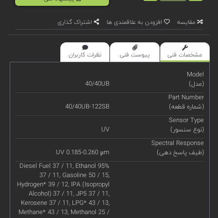
مقایسه
افزودن به علاقمندی ها
اشتراک گذاری
مشخصات فنی
پیوست فنی
نظرات کاربران
Model
(مدل)
40/40UB
Part Number
(شماره قطعه)
40/40UB-122SB
Sensor Type
(نوع سنسور)
UV
Spectral Response
(طیف پاسخ دهی)
UV 0.185-0.260 μm
Diesel Fuel 37 / 11, Ethanol 95%
37 / 11, Gasoline 50 / 15,
Hydrogen* 39 / 12, IPA (Isopropyl
Alcohol) 37 / 11, JP5 37 / 11,
Kerosene 37 / 11, LPG* 43 / 13,
Methane* 43 / 13, Methanol 25 /