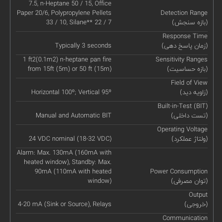
7.5, n-Heptane 50 / 15, Office
Paper 20/6, Polypropylene Pellets
Detection Range
(بازه سنجش)
33 / 10, Silane** 22 / 7
Response Time
(زمان پاسخ دهی)
Typically 3 seconds
1 ft2(0.1m2) n-heptane pan fire
Sensitivity Ranges
(بازه حساسیت)
from 15ft (5m) or 50 ft (15m)
Field of View
(زاویه دید)
Horizontal 100º; Vertical 95º
Built-in-Test (BIT)
(تست داخلی)
Manual and Automatic BIT
Operating Voltage
(ولتاژ عملکرد)
24 VDC nominal (18-32 VDC)
Alarm: Max. 130mA (160mA with
heated window), Standby: Max.
90mA (110mA with heated
Power Consumption
(توان مصرفی)
window)
Output
(خروجی)
4-20 mA (Sink or Source), Relays
Communication