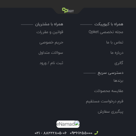
همراه با کیوپیکت
همراه با مشتریان
مجله تخصصی Qpket
قوانین و مقررات
تماس با ما
حریم خصوصی
درباره ما
سوالات متداول
گالری
ثبت نام / ورود
دسترسی سریع
برندها
مقایسه محصولات
فرم درخواست مستقیم
پیگیری سفارش
88222805-06 - 021
09361255000