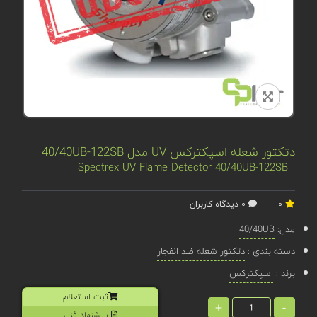
دتکتور شعله اسپکترکس UV مدل 40/40UB-122SB
Spectrex UV Flame Detector 40/40UB-122SB
0
0 دیدگاه کاربران
مدل:
40/40UB
دسته بندی :
دتکتور شعله ضد انفجار
برند :
اسپکترکس
ثبت استعلام
+
-
پیشنهاد فنی