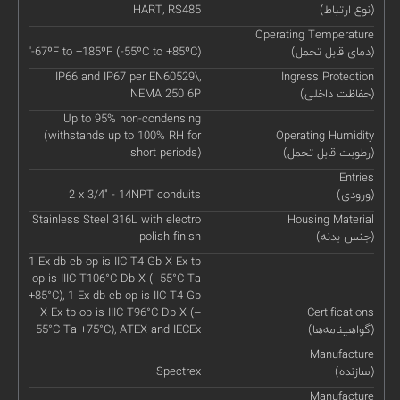
(نوع ارتباط)
HART, RS485
Operating Temperature
(دمای قابل تحمل)
'-67ºF to +185ºF (-55ºC to +85ºC)
IP66 and IP67 per EN60529\,
Ingress Protection
(حفاظت داخلی)
NEMA 250 6P
Up to 95% non-condensing
(withstands up to 100% RH for
Operating Humidity
(رطوبت قابل تحمل)
short periods)
Entries
(ورودی)
2 x 3/4" - 14NPT conduits
Stainless Steel 316L with electro
Housing Material
(جنس بدنه)
polish finish
1 Ex db eb op is IIC T4 Gb X Ex tb
op is IIIC T106°C Db X (–55°C Ta
+85°C), 1 Ex db eb op is IIC T4 Gb
X Ex tb op is IIIC T96°C Db X (–
Certifications
(گواهینامه‌ها)
55°C Ta +75°C), ATEX and IECEx
Manufacture
(سازنده)
Spectrex
Manufacture