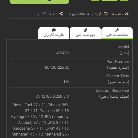
مقایسه
افزودن به علاقمندی ها
اشتراک گذاری
مشخصات فنی
پیوست فنی
نظرات کاربران
Model
(مدل)
40/40U
Part Number
(شماره قطعه)
40/40U-222SC
Sensor Type
(نوع سنسور)
UV
Spectral Response
(طیف پاسخ دهی)
UV 0.185-0.260 μm
Diesel Fuel 37 / 11, Ethanol 95%
37 / 11, Gasoline 50 / 15,
Hydrogen* 39 / 12, IPA (Isopropyl
Alcohol) 37 / 11, JP5 37 / 11,
Kerosene 37 / 11, LPG* 43 / 13,
Methane* 43 / 13, Methanol 25 /