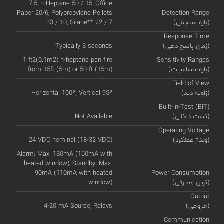
7.5, n-Heptane 50 / 15, Office
Paper 20/6, Polypropylene Pellets
Detection Range
(بازه سنجش)
33 / 10, Silane** 22 / 7
Response Time
(زمان پاسخ دهی)
Typically 3 seconds
1 ft2(0.1m2) n-heptane pan fire
Sensitivity Ranges
(بازه حساسیت)
from 15ft (5m) or 50 ft (15m)
Field of View
(زاویه دید)
Horizontal 100º; Vertical 95º
Built-in-Test (BIT)
(تست داخلی)
Not Available
Operating Voltage
(ولتاژ عملکرد)
24 VDC nominal (18-32 VDC)
Alarm: Max. 130mA (160mA with
heated window), Standby: Max.
90mA (110mA with heated
Power Consumption
(توان مصرفی)
window)
Output
(خروجی)
4-20 mA Source, Relays
Communication