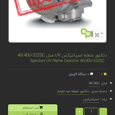
دتکتور شعله اسپکترکس UV مدل 40/40U-222SC
Spectrex UV Flame Detector 40/40U-222SC
0
0 دیدگاه کاربران
مدل:
40/40U
دسته بندی :
دتکتور شعله ضد انفجار
برند :
اسپکترکس
ثبت استعلام
+
-
پیشنهاد فنی