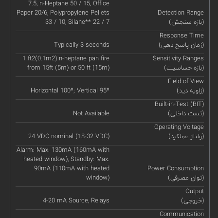
7.5, n-Heptane 50 / 15, Office
Paper 20/6, Polypropylene Pellets
Detection Range
(بازه سنجش)
33 / 10, Silane** 22 / 7
Response Time
(زمان پاسخ دهی)
Typically 3 seconds
1 ft2(0.1m2) n-heptane pan fire
Sensitivity Ranges
(بازه حساسیت)
from 15ft (5m) or 50 ft (15m)
Field of View
(زاویه دید)
Horizontal 100º; Vertical 95º
Built-in-Test (BIT)
(تست داخلی)
Not Available
Operating Voltage
(ولتاژ عملکرد)
24 VDC nominal (18-32 VDC)
Alarm: Max. 130mA (160mA with
heated window), Standby: Max.
90mA (110mA with heated
Power Consumption
(توان مصرفی)
window)
Output
(خروجی)
4-20 mA Source, Relays
Communication