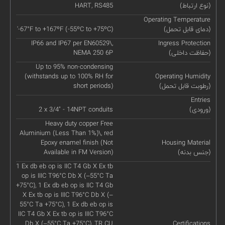
(نوع ارتباط)
HART, RS485
Operating Temperature
(دمای قابل تحمل)
'-67°F to +167ºF (-55ºC to +75ºC)
IP66 and IP67 per EN60529\,
Ingress Protection
(حفاظت داخلی)
NEMA 250 6P
Up to 95% non-condensing
(withstands up to 100% RH for
Operating Humidity
(رطوبت قابل تحمل)
short periods)
Entries
(ورودی)
2 x 3/4" - 14NPT conduits
Heavy duty copper Free
Aluminium (Less Than 1%)\, red
Epoxy enamel finish (Not
Housing Material
(جنس بدنه)
Available in FM Version)
1 Ex db eb op is IIC T4 Gb X Ex tb
op is IIIC T96°C Db X (–55°C Ta
+75°C), 1 Ex db eb op is IIC T4 Gb
X Ex tb op is IIIC T96°C Db X (–
55°C Ta +75°C), 1 Ex db eb op is
IIC T4 Gb X Ex tb op is IIIC T96°C
Db X (–55°C Ta +75°C), TR CU
Certifications