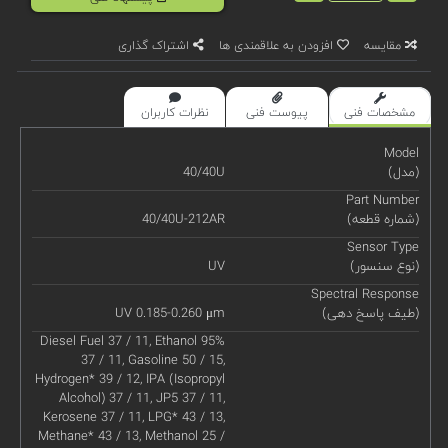
مقایسه
افزودن به علاقمندی ها
اشتراک گذاری
مشخصات فنی
پیوست فنی
نظرات کاربران
Model
(مدل)
40/40U
Part Number
(شماره قطعه)
40/40U-212AR
Sensor Type
(نوع سنسور)
UV
Spectral Response
(طیف پاسخ دهی)
UV 0.185-0.260 μm
Diesel Fuel 37 / 11, Ethanol 95%
37 / 11, Gasoline 50 / 15,
Hydrogen* 39 / 12, IPA (Isopropyl
Alcohol) 37 / 11, JP5 37 / 11,
Kerosene 37 / 11, LPG* 43 / 13,
Methane* 43 / 13, Methanol 25 /