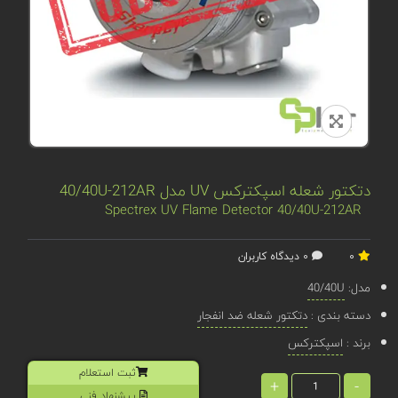
دتکتور شعله اسپکترکس UV مدل 40/40U-212AR
Spectrex UV Flame Detector 40/40U-212AR
0
0 دیدگاه کاربران
مدل:
40/40U
دسته بندی :
دتکتور شعله ضد انفجار
برند :
اسپکترکس
ثبت استعلام
+
-
پیشنهاد فنی